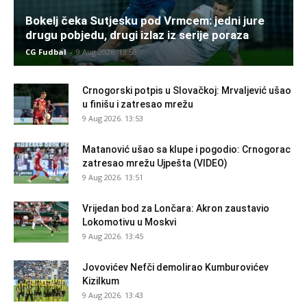
Bokelj čeka Sutjesku pod Vrmcem: jedni jure
drugu pobjedu, drugi izlaz iz serije poraza
CG Fudbal
-
9 Aug 2026. 13:58
Crnogorski potpis u Slovačkoj: Mrvaljević ušao
u finišu i zatresao mrežu
9 Aug 2026. 13:53
Matanović ušao sa klupe i pogodio: Crnogorac
zatresao mrežu Ujpešta (VIDEO)
9 Aug 2026. 13:51
Vrijedan bod za Lončara: Akron zaustavio
Lokomotivu u Moskvi
9 Aug 2026. 13:45
Jovovićev Nefči demolirao Kumburovićev
Kizilkum
9 Aug 2026. 13:43