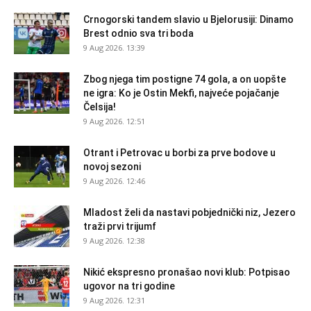
Crnogorski tandem slavio u Bjelorusiji: Dinamo
Brest odnio sva tri boda
9 Aug 2026. 13:39
Zbog njega tim postigne 74 gola, a on uopšte
ne igra: Ko je Ostin Mekfi, najveće pojačanje
Čelsija!
9 Aug 2026. 12:51
Otrant i Petrovac u borbi za prve bodove u
novoj sezoni
9 Aug 2026. 12:46
Mladost želi da nastavi pobjednički niz, Jezero
traži prvi trijumf
9 Aug 2026. 12:38
Nikić ekspresno pronašao novi klub: Potpisao
ugovor na tri godine
9 Aug 2026. 12:31