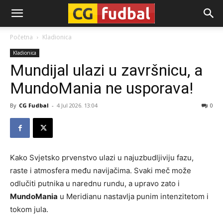
CG-
Početna
Kladionica
Kladionica
Fudbal
Mundijal ulazi u završnicu, a
MundoMania ne usporava!
By
CG Fudbal
-
4 Jul 2026. 13:04
0
Kako Svjetsko prvenstvo ulazi u najuzbudljiviju fazu,
raste i atmosfera među navijačima. Svaki meč može
odlučiti putnika u narednu rundu, a upravo zato i
MundoMania
u Meridianu nastavlja punim intenzitetom i
tokom jula.