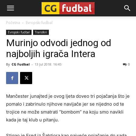
CG-
Početna
Evropski fudbal
Evropski fudbal
Transferi
Fudbal
Murinjo odvodi jednog od
najboljih igrača Intera
By
CG Fudbal
-
13 Jul 2018. 16:45
0
Mančester junajted je ovog ljeta doveo tri pojačanja što je
pomalo i zabrinulo njihove navijače jer se nijedno od te
trojice ne može smatrati “bombom” na koju smo navikli
kada je taj klub u pitanju.
Stigao je Fred iz Šahtjora kao najveće pojačanje do sada,