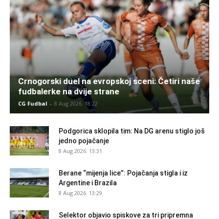
Crnogorski duel na evropskoj sceni: Četiri naše
fudbalerke na dvije strane
CG Fudbal
-
8 Aug 2026. 18:22
Podgorica sklopila tim: Na DG arenu stiglo još
jedno pojačanje
8 Aug 2026. 13:31
Berane “mijenja lice”: Pojačanja stigla i iz
Argentine i Brazila
8 Aug 2026. 13:29
Selektor objavio spiskove za tri pripremna