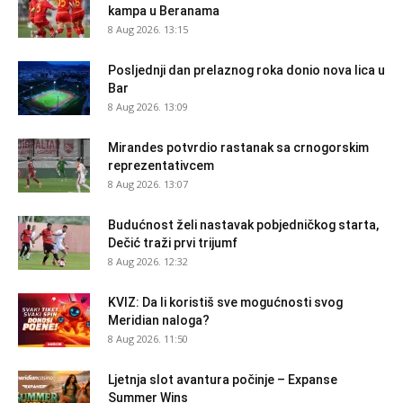
kampa u Beranama
8 Aug 2026. 13:15
Posljednji dan prelaznog roka donio nova lica u
Bar
8 Aug 2026. 13:09
Mirandes potvrdio rastanak sa crnogorskim
reprezentativcem
8 Aug 2026. 13:07
Budućnost želi nastavak pobjedničkog starta,
Dečić traži prvi trijumf
8 Aug 2026. 12:32
KVIZ: Da li koristiš sve mogućnosti svog
Meridian naloga?
8 Aug 2026. 11:50
Ljetnja slot avantura počinje – Expanse
Summer Wins