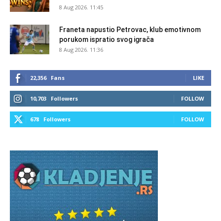
8 Aug 2026. 11:45
Franeta napustio Petrovac, klub emotivnom
porukom ispratio svog igrača
8 Aug 2026. 11:36
22,356
Fans
LIKE
10,703
Followers
FOLLOW
678
Followers
FOLLOW