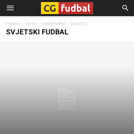
CG-
Početna
Vijesti
Svjetski fudbal
Strana 52
SVJETSKI FUDBAL
Fudbal