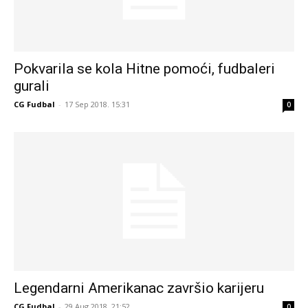
Pokvarila se kola Hitne pomoći, fudbaleri
gurali
CG Fudbal
-
17 Sep 2018. 15:31
0
Legendarni Amerikanac završio karijeru
CG Fudbal
-
29 Aug 2018. 21:52
0