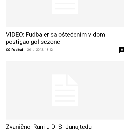
VIDEO: Fudbaler sa oštećenim vidom
postigao gol sezone
CG Fudbal
-
26 Jul 2018. 13:12
0
Zvanično: Runi u Di Si Junajtedu