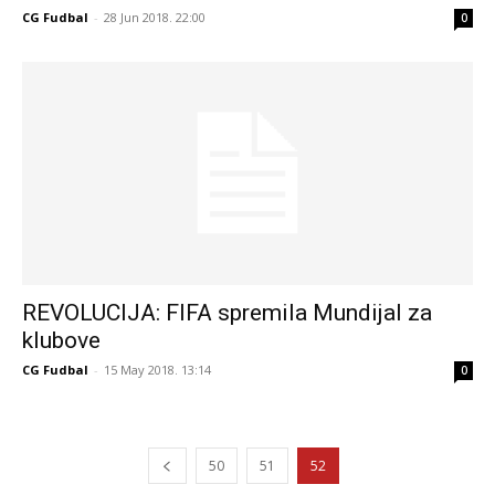
CG Fudbal
-
28 Jun 2018. 22:00
0
REVOLUCIJA: FIFA spremila Mundijal za
klubove
CG Fudbal
-
15 May 2018. 13:14
0
50
51
52