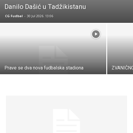
Danilo Dašić u Tadžikistanu
CG Fudbal
-
30 Jul 2026. 13:06
Prave se dva nova fudbalska stadiona
ZVANIČNO: