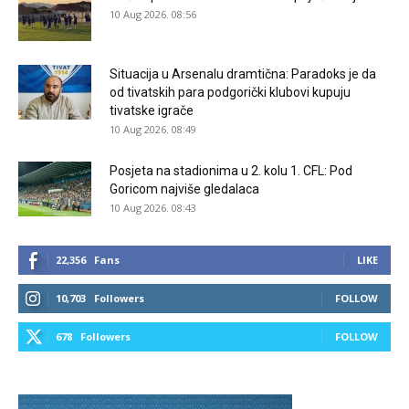
10 Aug 2026. 08:56
Situacija u Arsenalu dramtična: Paradoks je da
od tivatskih para podgorički klubovi kupuju
tivatske igrače
10 Aug 2026. 08:49
Posjeta na stadionima u 2. kolu 1. CFL: Pod
Goricom najviše gledalaca
10 Aug 2026. 08:43
22,356
Fans
LIKE
10,703
Followers
FOLLOW
678
Followers
FOLLOW