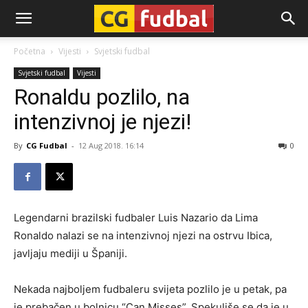
CG-
Početna
Vijesti
Svjetski fudbal
Svjetski fudbal
Vijesti
Fudbal
Ronaldu pozlilo, na
intenzivnoj je njezi!
By
CG Fudbal
-
12 Aug 2018. 16:14
0
Legendarni brazilski fudbaler Luis Nazario da Lima
Ronaldo nalazi se na intenzivnoj njezi na ostrvu Ibica,
javljaju mediji u Španiji.
Nekada najboljem fudbaleru svijeta pozlilo je u petak, pa
je prebačen u bolnicu “Can Misses”. Spekuliše se da je u