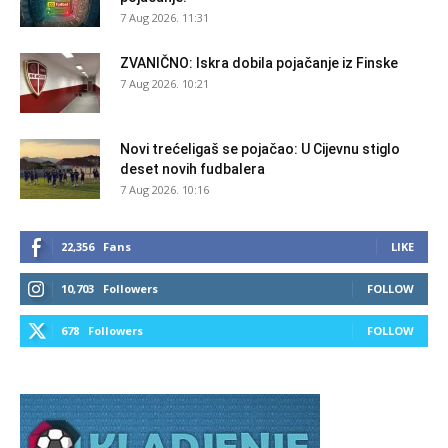
7 Aug 2026. 11:31
ZVANIČNO: Iskra dobila pojačanje iz Finske
7 Aug 2026. 10:21
Novi trećeligaš se pojačao: U Cijevnu stiglo
deset novih fudbalera
7 Aug 2026. 10:16
22,356
Fans
LIKE
10,703
Followers
FOLLOW
678
Followers
FOLLOW