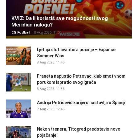
KVIZ: Da li koristiš sve mogućnosti svog
Meridian naloga?
CG Fudbal
-
8 Aug 2026. 11:50
Ljetnja slot avantura počinje – Expanse
Summer Wins
8 Aug 2026. 11:45
Franeta napustio Petrovac, klub emotivnom
porukom ispratio svog igrača
8 Aug 2026. 11:36
Andrija Petričević karijeru nastavlja u Španiji
7 Aug 2026. 12:45
Nakon trenera, Titograd predstavio novo
pojačanje!