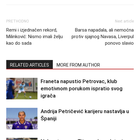
PRETHODNO
Next article
Remi i izjednačen rekord,
Barsa napadala, ali nemoćna
Milinković: Nismo imali želju
protiv sjajnog Navasa, Liverpul
kao do sada
ponovo slavio
RELATED ARTICLES
MORE FROM AUTHOR
Franeta napustio Petrovac, klub
emotivnom porukom ispratio svog
igrača
Andrija Petričević karijeru nastavlja u
Španiji