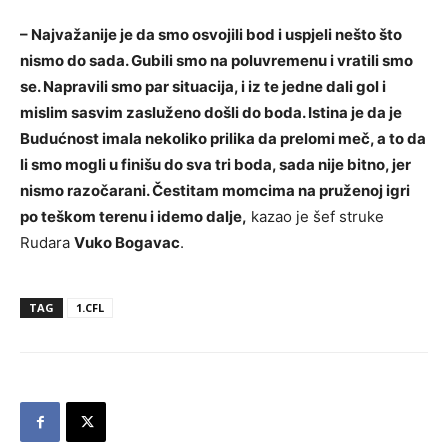
– Najvažanije je da smo osvojili bod i uspjeli nešto što
nismo do sada. Gubili smo na poluvremenu i vratili smo
se. Napravili smo par situacija, i iz te jedne dali gol i
mislim sasvim zasluženo došli do boda. Istina je da je
Budućnost imala nekoliko prilika da prelomi meč, a to da
li smo mogli u finišu do sva tri boda, sada nije bitno, jer
nismo razočarani. Čestitam momcima na pruženoj igri
po teškom terenu i idemo dalje,
kazao je šef struke
Rudara
Vuko Bogavac
.
TAG
1.CFL