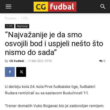
CG-
Početna
1.CFL
1.CFL
Najnovije
Fudbal
“Najvažanije je da smo
osvojili bod i uspjeli nešto što
nismo do sada”
By
CG Fudbal
-
11 Mar 2021. 07:55
0
U derbiju kola 24. kola Prve fudbalske lige, fudbaleri
Rudara remizirali su sa sastavom Budućnosti 1:1.
Trener domaćih Vuko Bogavac bio je zadovoljan remijem.