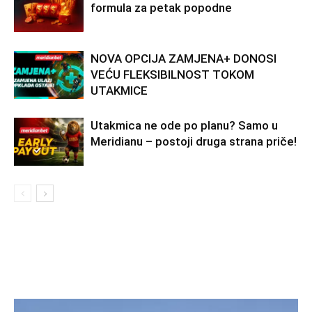
formula za petak popodne
NOVA OPCIJA ZAMJENA+ DONOSI
VEĆU FLEKSIBILNOST TOKOM
UTAKMICE
Utakmica ne ode po planu? Samo u
Meridianu – postoji druga strana priče!