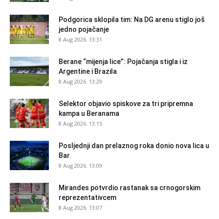
Podgorica sklopila tim: Na DG arenu stiglo još
jedno pojačanje
8 Aug 2026. 13:31
Berane “mijenja lice”: Pojačanja stigla i iz
Argentine i Brazila
8 Aug 2026. 13:29
Selektor objavio spiskove za tri pripremna
kampa u Beranama
8 Aug 2026. 13:15
Posljednji dan prelaznog roka donio nova lica u
Bar
8 Aug 2026. 13:09
Mirandes potvrdio rastanak sa crnogorskim
reprezentativcem
8 Aug 2026. 13:07