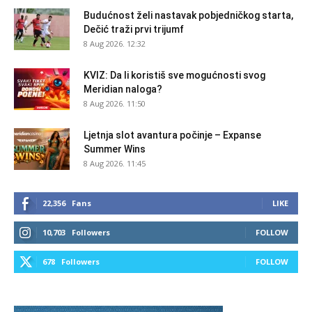
Budućnost želi nastavak pobjedničkog starta,
Dečić traži prvi trijumf
8 Aug 2026. 12:32
KVIZ: Da li koristiš sve mogućnosti svog
Meridian naloga?
8 Aug 2026. 11:50
Ljetnja slot avantura počinje – Expanse
Summer Wins
8 Aug 2026. 11:45
22,356
Fans
LIKE
10,703
Followers
FOLLOW
678
Followers
FOLLOW