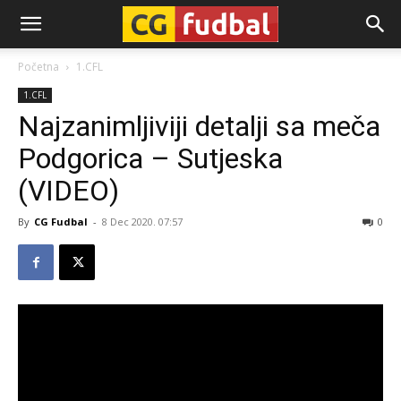
CG-
Početna
1.CFL
1.CFL
Fudbal
Najzanimljiviji detalji sa meča
Podgorica – Sutjeska
(VIDEO)
By
CG Fudbal
-
8 Dec 2020. 07:57
0