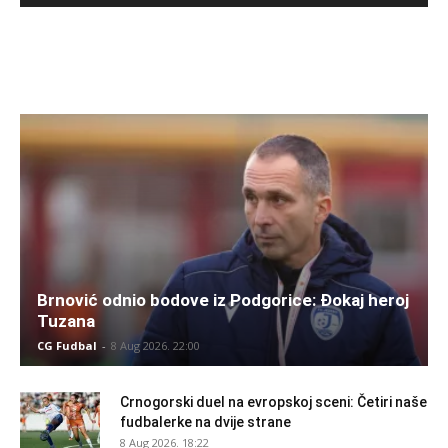
Brnović odnio bodove iz Podgorice: Đokaj heroj
Tuzana
CG Fudbal
-
8 Aug 2026. 22:00
Crnogorski duel na evropskoj sceni: Četiri naše
fudbalerke na dvije strane
8 Aug 2026. 18:22