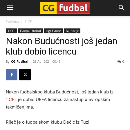
CG-
Početna
1.CFL
1.CFL
Evropski fudbal
Liga Evrope
Najnovije
Fudbal
Nakon Budućnosti još jedan
klub dobio licencu
By
CG Fudbal
-
28 Apr 2021. 08:45
0
Nakon fudbalskog kluba Budućnost, još jedan klub iz
1.CFL
je dobio UEFA licencu za nastup u evropskim
takmičenjima.
Riječ je o fudbalskom klubu Dečić iz Tuzi.