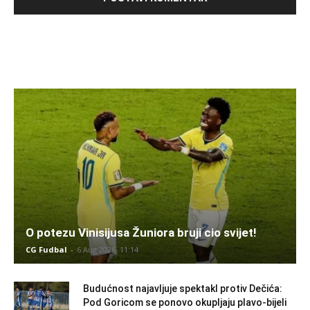
O potezu Vinisijusa Žuniora bruji cio svijet!
CG Fudbal
-
6 Aug 2026. 11:14
Budućnost najavljuje spektakl protiv Dečića:
Pod Goricom se ponovo okupljaju plavo-bijeli