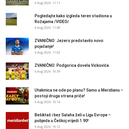
6 Aug 2026. 11:11
Pogledajte kako izgleda teren stadiona u
Rožajama /VIDEO/
6 Aug 2026. 11:08
ZVANIČNO: Jezero predstavilo novo
pojačanje!
6 Aug 2026. 11:02
ZVANIČNO: Podgorica dovela Vickovića
6 Aug 2026. 10:39
Utakmica ne ode po planu? Samo u Meridianu –
postoji druga strana priče!
6 Aug 2026. 10:14
Bešiktaš i bez Salaha želi u Ligu Evrope –
pobjeda u Češkoj vrijedi 1.90!
6 Aug 2026. 10:12