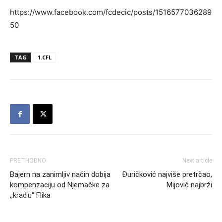
https://www.facebook.com/fcdecic/posts/1516577036289
50
TAG
1.CFL
PRETHODNO
Next article
Bajern na zanimljiv način dobija
Đuričković najviše pretrčao,
kompenzaciju od Njemačke za
Mijović najbrži
,,krađu“ Flika