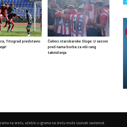
ra, Titograd predstavio
Čelnici starobarske Sloge: U sezoni
nje!
pred nama borba za viši rang
takmičenja
rama na sreću, učešće u igrama na sreću može izazvati zavisnost.