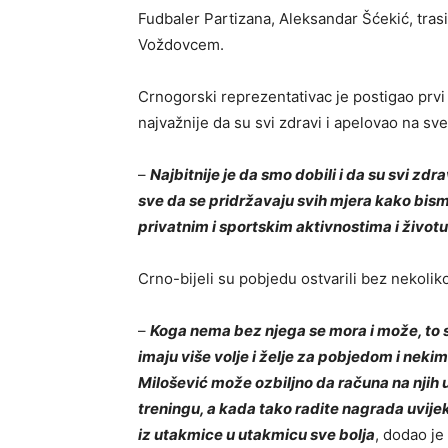
Fudbaler Partizana, Aleksandar Šćekić, tras
Voždovcem.
Crnogorski reprezentativac je postigao prvi 
najvažnije da su svi zdravi i apelovao na sv
–
Najbitnije je da smo dobili i da su svi zd
sve da se pridržavaju svih mjera kako bis
privatnim i sportskim aktivnostima i životu
Crno-bijeli su pobjedu ostvarili bez nekolik
–
Koga nema bez njega se mora i može, to s
imaju više volje i želje za pobjedom i nek
Milošević može ozbiljno da računa na nji
treningu, a kada tako radite nagrada uvijek st
iz utakmice u utakmicu sve bolja
, dodao je