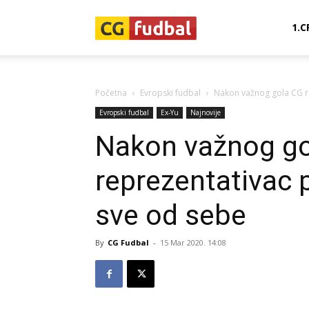
CG-
1.C
Fudbal
Početna
Evropski fudbal
Nakon važnog gola CG re
Evropski fudbal
Ex-Yu
Najnovije
Nakon važnog g
reprezentativac 
sve od sebe
By
CG Fudbal
-
15 Mar 2020. 14:08