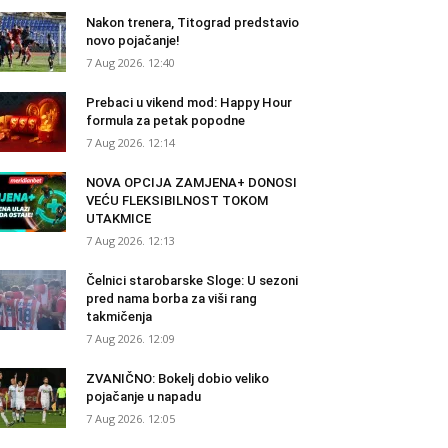
Nakon trenera, Titograd predstavio
novo pojačanje!
7 Aug 2026. 12:40
Prebaci u vikend mod: Happy Hour
formula za petak popodne
7 Aug 2026. 12:14
NOVA OPCIJA ZAMJENA+ DONOSI
VEĆU FLEKSIBILNOST TOKOM
UTAKMICE
7 Aug 2026. 12:13
Čelnici starobarske Sloge: U sezoni
pred nama borba za viši rang
takmičenja
7 Aug 2026. 12:09
ZVANIČNO: Bokelj dobio veliko
pojačanje u napadu
7 Aug 2026. 12:05