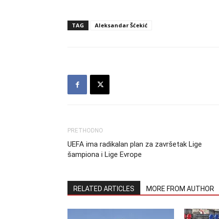
TAG
Aleksandar Šćekić
PRETHODNO
UEFA ima radikalan plan za završetak Lige
šampiona i Lige Evrope
RELATED ARTICLES
MORE FROM AUTHOR