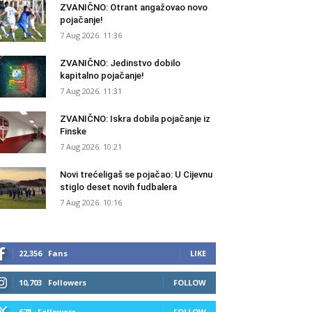
ZVANIČNO: Otrant angažovao novo
pojačanje!
7 Aug 2026. 11:36
ZVANIČNO: Jedinstvo dobilo
kapitalno pojačanje!
7 Aug 2026. 11:31
ZVANIČNO: Iskra dobila pojačanje iz
Finske
7 Aug 2026. 10:21
Novi trećeligaš se pojačao: U Cijevnu
stiglo deset novih fudbalera
7 Aug 2026. 10:16
22,356
Fans
LIKE
10,703
Followers
FOLLOW
678
Followers
FOLLOW