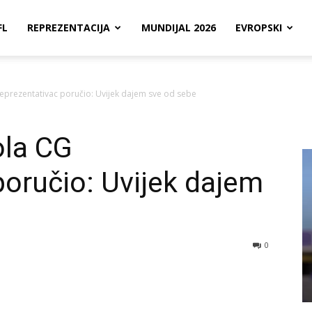
FL
REPREZENTACIJA
MUNDIJAL 2026
EVROPSKI
prezentativac poručio: Uvijek dajem sve od sebe
ola CG
poručio: Uvijek dajem
0