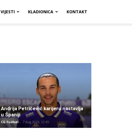
VIJESTI
KLADIONICA
KONTAKT
Andrija Petričević karijeru nastavlja
u Španiji
CG Fudbal
-
7 Aug 2026. 12:45