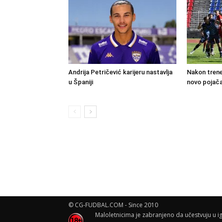
Andrija Petričević karijeru nastavlja
Nakon trene
u Španiji
novo pojača
© CG-FUDBAL.COM - Since 2010
Maloletnicima je zabranjeno da učestvuju u ig