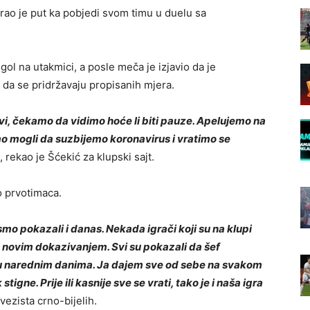
irao je put ka pobjedi svom timu u duelu sa
gol na utakmici, a posle meča je izjavio da je
e da se pridržavaju propisanih mjera.
ravi, čekamo da vidimo hoće li biti pauze. Apelujemo na
mo mogli da suzbijemo koronavirus i vratimo se
, rekao je Šćekić za klupski sajt.
o prvotimaca.
mo pokazali i danas. Nekada igrači koji su na klupi
im novim dokazivanjem. Svi su pokazali da šef
h u narednim danima. Ja dajem sve od sebe na svakom
igne. Prije ili kasnije sve se vrati, tako je i naša igra
 vezista crno-bijelih.