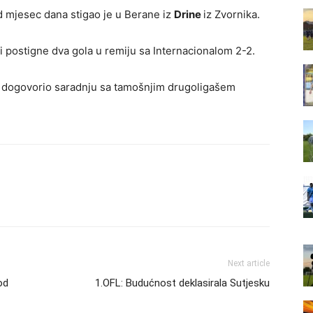
d mjesec dana stigao je u Berane iz
Drine
iz Zvornika.
i postigne dva gola u remiju sa Internacionalom 2-2.
e dogovorio saradnju sa tamošnjim drugoligašem
Next article
od
1.OFL: Budućnost deklasirala Sutjesku