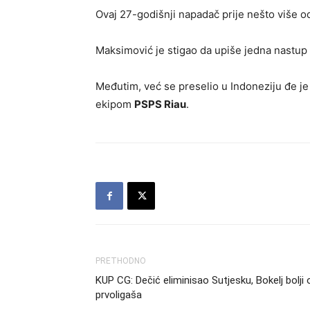
Ovaj 27-godišnji napadač prije nešto više o
Maksimović je stigao da upiše jedna nastup 
Međutim, već se preselio u Indoneziju đe j
ekipom
PSPS Riau
.
PRETHODNO
KUP CG: Dečić eliminisao Sutjesku, Bokelj bolji 
prvoligaša