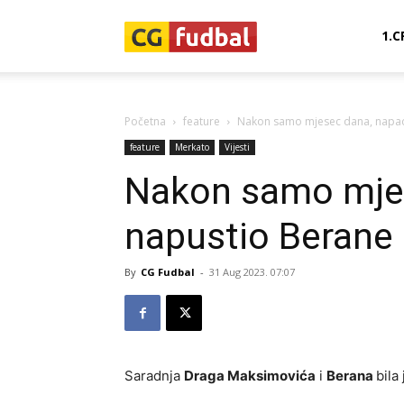
CG-
1.C
Fudbal
Početna
feature
Nakon samo mjesec dana, napa
feature
Merkato
Vijesti
Nakon samo mje
napustio Berane
By
CG Fudbal
-
31 Aug 2023. 07:07
Saradnja
Draga Maksimovića
i
Berana
bila