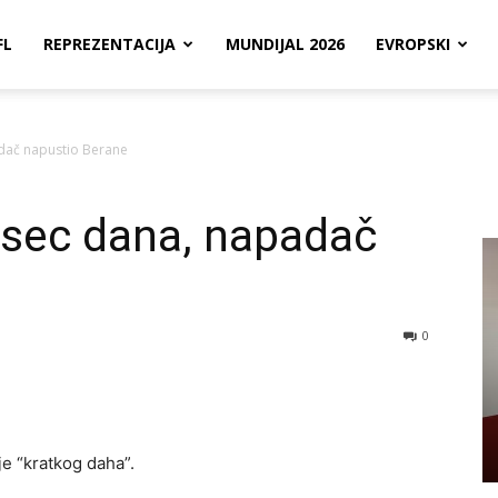
FL
REPREZENTACIJA
MUNDIJAL 2026
EVROPSKI
dač napustio Berane
sec dana, napadač
0
 je “kratkog daha”.