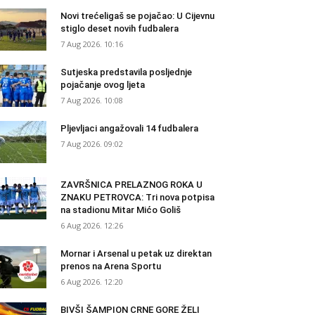
Novi trećeligaš se pojačao: U Cijevnu
stiglo deset novih fudbalera
7 Aug 2026. 10:16
Sutjeska predstavila posljednje
pojačanje ovog ljeta
7 Aug 2026. 10:08
Pljevljaci angažovali 14 fudbalera
7 Aug 2026. 09:02
ZAVRŠNICA PRELAZNOG ROKA U
ZNAKU PETROVCA: Tri nova potpisa
na stadionu Mitar Mićo Goliš
6 Aug 2026. 12:26
Mornar i Arsenal u petak uz direktan
prenos na Arena Sportu
6 Aug 2026. 12:20
BIVŠI ŠAMPION CRNE GORE ŽELI