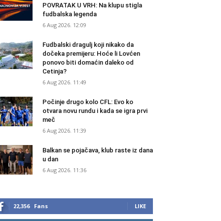
POVRATAK U VRH: Na klupu stigla
fudbalska legenda
6 Aug 2026. 12:09
Fudbalski dragulj koji nikako da
dočeka premijeru: Hoće li Lovćen
ponovo biti domaćin daleko od
Cetinja?
6 Aug 2026. 11:49
Počinje drugo kolo CFL: Evo ko
otvara novu rundu i kada se igra prvi
meč
6 Aug 2026. 11:39
Balkan se pojačava, klub raste iz dana
u dan
6 Aug 2026. 11:36
22,356
Fans
LIKE