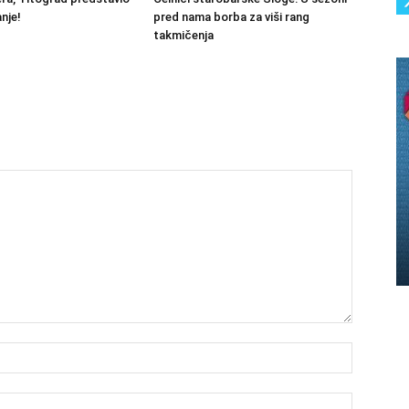
nje!
pred nama borba za viši rang
takmičenja