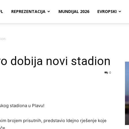
FL
REPREZENTACIJA
MUNDIJAL 2026
EVROPSKI
dion
 dobija novi stadion
0
skog stadiona u Plavu!
kim brojem prisutnih, predstavio Idejno rješenje koje
ače.