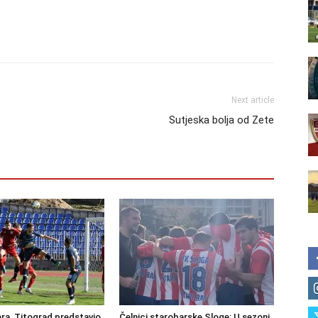
Next article
Sutjeska bolja od Zete
ra, Titograd predstavio
Čelnici starobarske Sloge: U sezoni