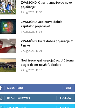
ZVANIČNO: Otrant angažovao novo
pojačanje!
7 Aug 2026. 11:36
ZVANIČNO: Jedinstvo dobilo
kapitalno pojačanje!
7 Aug 2026. 11:31
ZVANIČNO: Iskra dobila pojačanje iz
Finske
7 Aug 2026. 10:21
Novi trećeligaš se pojačao: U Cijevnu
stiglo deset novih fudbalera
7 Aug 2026. 10:16
22,356
Fans
LIKE
10,703
Followers
FOLLOW
678
Followers
FOLLOW