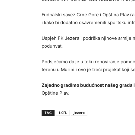
Fudbalski savez Crne Gore i Opština Plav ra
i kako bi dodatno osavremenili sportsku infr
Uspjeh FK Jezera i podrška njihove armije n
poduhvat.
Podsjećamo da je u toku renoviranje pomoćn
terenu u Murini i ovo je treći projekat koji se
Zajedno gradimo budućnost našeg grada i
Opštine Plav.
TAG
1.CFL
Jezero