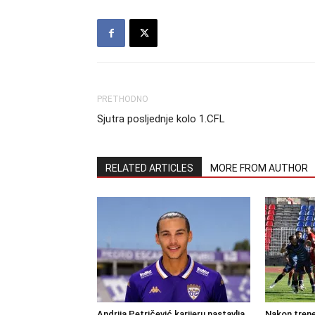
PRETHODNO
Sjutra posljednje kolo 1.CFL
RELATED ARTICLES
MORE FROM AUTHOR
Andrija Petričević karijeru nastavlja
Nakon trene