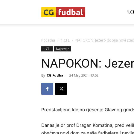
CG-
1.C
Fudbal
Početna
1.CFL
NAPOKON: Jezero dobija novi sta
1.CFL
Najnovije
NAPOKON: Jezero
By
CG Fudbal
-
24 May 2024. 13:52
Predstavljeno Idejno rješenje Glavnog grad
Danas je dr prof Dragan Komatina, pred veli
obećava novi dom za naše fudbalere i navij