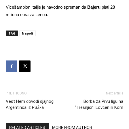
Vicešampion Italije je navodno spreman da
Bajeru
plati 28
miliona eura za Lenoa.
TAG
Napoli
PRETHODNO
Next article
Vest Hem dovodi sjajnog
Borba za Prvu ligu na
Argentinca iz PSŽ-a
“Trešnjici”: Lovćen ili Kom
RELATED ARTICLES
MORE FROM AUTHOR