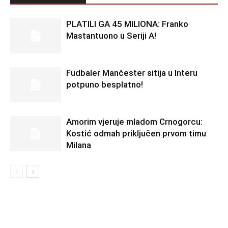
PLATILI GA 45 MILIONA: Franko
Mastantuono u Seriji A!
Fudbaler Mančester sitija u Interu
potpuno besplatno!
Amorim vjeruje mladom Crnogorcu:
Kostić odmah priključen prvom timu
Milana