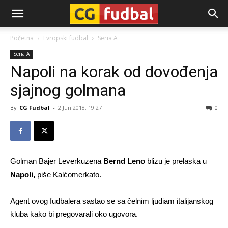
CG-
Početna
Evropski fudbal
Seria A
Seria A
Fudbal
Napoli na korak od dovođenja
sjajnog golmana
By
CG Fudbal
-
2 Jun 2018. 19:27
0
Golman Bajer Leverkuzena
Bernd Leno
blizu je prelaska u
Napoli,
piše Kalćomerkato.
Agent ovog fudbalera sastao se sa čelnim ljudiam italijanskog
kluba kako bi pregovarali oko ugovora.