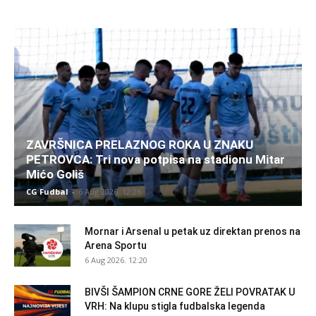
ZAVRŠNICA PRELAZNOG ROKA U ZNAKU
PETROVCA: Tri nova potpisa na stadionu Mitar
Mićo Goliš
CG Fudbal
-
6 Aug 2026. 12:26
Mornar i Arsenal u petak uz direktan prenos na
Arena Sportu
6 Aug 2026. 12:20
BIVŠI ŠAMPION CRNE GORE ŽELI POVRATAK U
VRH: Na klupu stigla fudbalska legenda