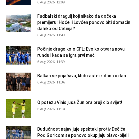
6 Aug 2026. 12:09
Fudbalski dragulj koji nikako da dočeka
premijeru: Hoće li Lovćen ponovo biti domaćin
daleko od Cetinja?
6 Aug 2026. 11:49
Počinje drugo kolo CFL: Evo ko otvara novu
rundu i kada se igra prvi meč
6 Aug 2026. 11:39
Balkan se pojačava, klub raste iz dana u dan
6 Aug 2026. 11:36
O potezu Vinisijusa Žuniora bruji cio svijet!
6 Aug 2026. 11:14
Budućnost najavljuje spektakl protiv Dečića:
Pod Goricom se ponovo okupljaju plavo-bijeli