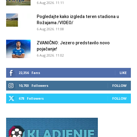
6 Aug 2026. 11:11
Pogledajte kako izgleda teren stadiona u
Rožajama /VIDEO/
6 Aug 2026. 11:08
ZVANIČNO: Jezero predstavilo novo
pojačanje!
6 Aug 2026. 11:02
22,356
Fans
LIKE
10,703
Followers
FOLLOW
678
Followers
FOLLOW