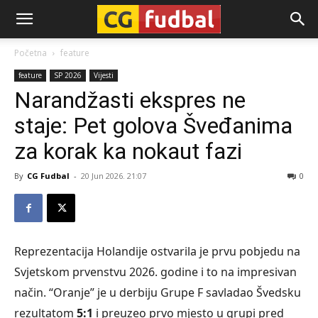
CG-
Početna
feature
feature
SP 2026
Vijesti
Fudbal
Narandžasti ekspres ne
staje: Pet golova Šveđanima
za korak ka nokaut fazi
By
CG Fudbal
-
20 Jun 2026. 21:07
0
Reprezentacija Holandije ostvarila je prvu pobjedu na
Svjetskom prvenstvu 2026. godine i to na impresivan
način. “Oranje” je u derbiju Grupe F savladao Švedsku
rezultatom
5:1
i preuzeo prvo mjesto u grupi pred