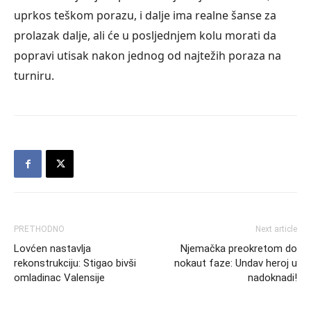
uprkos teškom porazu, i dalje ima realne šanse za
prolazak dalje, ali će u posljednjem kolu morati da
popravi utisak nakon jednog od najtežih poraza na
turniru.
PRETHODNO
Next article
Lovćen nastavlja
Njemačka preokretom do
rekonstrukciju: Stigao bivši
nokaut faze: Undav heroj u
omladinac Valensije
nadoknadi!