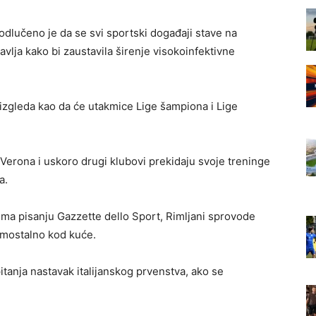
dlučeno je da se svi sportski događaji stave na
stavlja kako bi zaustavila širenje visokoinfektivne
a izgleda kao da će utakmice Lige šampiona i Lige
, Verona i uskoro drugi klubovi prekidaju svoje treninge
a.
rema pisanju Gazzette dello Sport, Rimljani sprovode
samostalno kod kuće.
pitanja nastavak italijanskog prvenstva, ako se