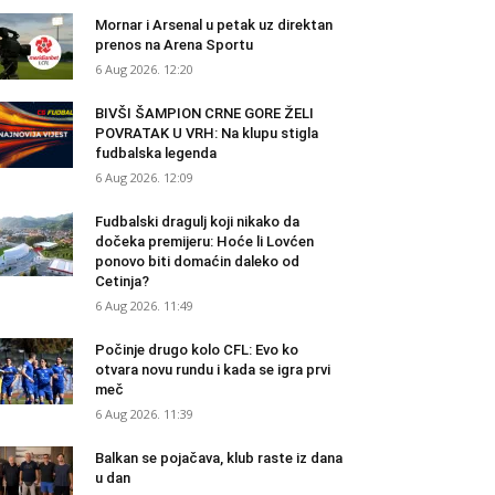
Mornar i Arsenal u petak uz direktan
prenos na Arena Sportu
6 Aug 2026. 12:20
BIVŠI ŠAMPION CRNE GORE ŽELI
POVRATAK U VRH: Na klupu stigla
fudbalska legenda
6 Aug 2026. 12:09
Fudbalski dragulj koji nikako da
dočeka premijeru: Hoće li Lovćen
ponovo biti domaćin daleko od
Cetinja?
6 Aug 2026. 11:49
Počinje drugo kolo CFL: Evo ko
otvara novu rundu i kada se igra prvi
meč
6 Aug 2026. 11:39
Balkan se pojačava, klub raste iz dana
u dan