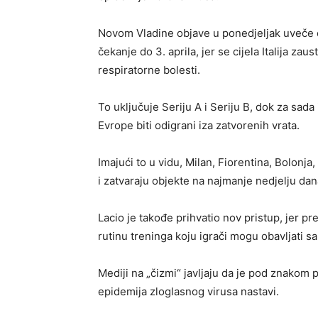
Novom Vladine objave u ponedjeljak uveče o
čekanje do 3. aprila, jer se cijela Italija zau
respiratorne bolesti.
To uključuje Seriju A i Seriju B, dok za sad
Evrope biti odigrani iza zatvorenih vrata.
Imajući to u vidu, Milan, Fiorentina, Bolonja
i zatvaraju objekte na najmanje nedjelju dan
Lacio je takođe prihvatio nov pristup, jer p
rutinu treninga koju igrači mogu obavljati 
Mediji na „čizmi“ javljaju da je pod znakom 
epidemija zloglasnog virusa nastavi.