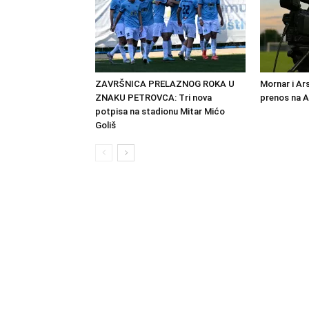
ZAVRŠNICA PRELAZNOG ROKA U
Mornar i Ar
ZNAKU PETROVCA: Tri nova
prenos na 
potpisa na stadionu Mitar Mićo
Goliš