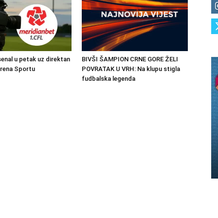
senal u petak uz direktan
BIVŠI ŠAMPION CRNE GORE ŽELI
Arena Sportu
POVRATAK U VRH: Na klupu stigla
fudbalska legenda