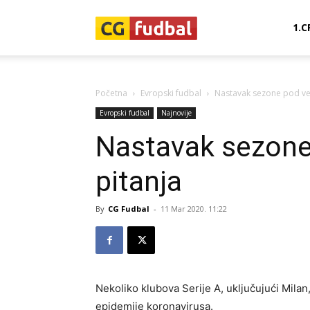
CG-
1.C
Fudbal
Početna
Evropski fudbal
Nastavak sezone pod ve
Evropski fudbal
Najnovije
Nastavak sezone
pitanja
By
CG Fudbal
-
11 Mar 2020. 11:22
Nekoliko klubova Serije A, uključujući Milan
epidemije koronavirusa.