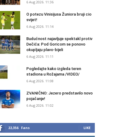
6 Aug 2026. 11:36
O potezu Vinisijusa Žuniora bruji cio
svijet!
6 Aug 2026. 11:14
Budućnost najavljuje spektakl protiv
Dečića: Pod Goricom se ponovo
okupljaju plavo-bijeli
6 Aug 2026. 11:11
Pogledajte kako izgleda teren
stadiona u Rožajama /VIDEO/
6 Aug 2026. 11:08
ZVANIČNO: Jezero predstavilo novo
pojačanje!
6 Aug 2026. 11:02
22,356
Fans
LIKE