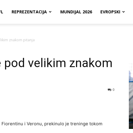
FL
REPREZENTACIJA
MUNDIJAL 2026
EVROPSKI
likim znakom pitanja
 pod velikim znakom
0
, Fiorentinu i Veronu, prekinulo je treninge tokom