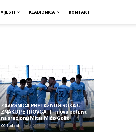
VIJESTI
KLADIONICA
KONTAKT
ZAVRŠNICA PRELAZNOG ROKA U
ZNAKU PETROVCA: Tri nova potpisa
na stadionu Mitar Mićo Goliš
CG Fudbal
-
6 Aug 2026. 12:26