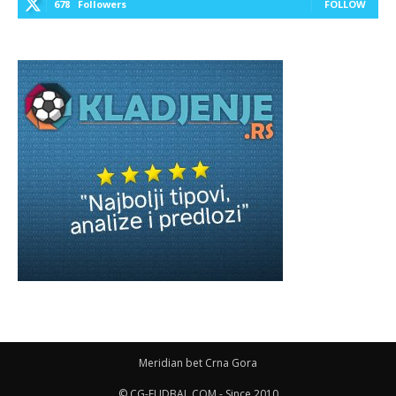
678
Followers
FOLLOW
Meridian bet Crna Gora
© CG-FUDBAL.COM - Since 2010