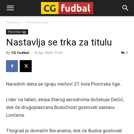
CG-
Početna
Pionirska liga
Pionirska liga
Fudbal
Nastavlja se trka za titulu
By
CG Fudbal
-
26 Apr 2024. 10:26
0
Narednih dana se igraju mečevi 27. kola Pionirske lige.
Lider na tabeli, ekipa Starog aerodroma dočekuje Dečić,
dok će drugoplasirana Budućnost gostovati sastavu
Lovćena.
Titograd je domaćin Beranama, dok će Budva gostovati