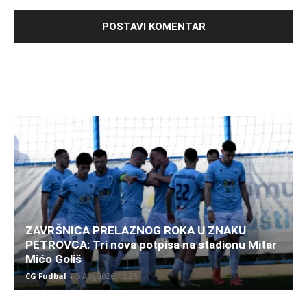
ZAVRŠNICA PRELAZNOG ROKA U ZNAKU
PETROVCA: Tri nova potpisa na stadionu Mitar
Mićo Goliš
CG Fudbal
-
6 Aug 2026. 12:26