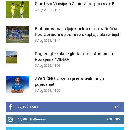
O potezu Vinisijusa Žuniora bruji cio svijet!
6 Aug 2026. 11:14
Budućnost najavljuje spektakl protiv Dečića:
Pod Goricom se ponovo okupljaju plavo-bijeli
6 Aug 2026. 11:11
Pogledajte kako izgleda teren stadiona u
Rožajama /VIDEO/
6 Aug 2026. 11:08
ZVANIČNO: Jezero predstavilo novo
pojačanje!
6 Aug 2026. 11:02
22,356
Fans
LIKE
10,703
Followers
FOLLOW