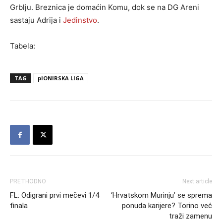
Grblju. Breznica je domaćin Komu, dok se na DG Areni
sastaju Adrija i
Jedinstvo
.
Tabela:
TAG
pIONIRSKA LIGA
PRETHODNO
Next article
FL: Odigrani prvi mečevi 1/4
‘Hrvatskom Murinju’ se sprema
finala
ponuda karijere? Torino već
traži zamenu