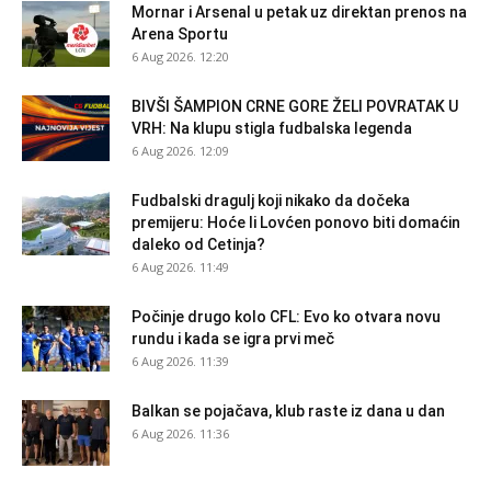
Mornar i Arsenal u petak uz direktan prenos na
Arena Sportu
6 Aug 2026. 12:20
BIVŠI ŠAMPION CRNE GORE ŽELI POVRATAK U
VRH: Na klupu stigla fudbalska legenda
6 Aug 2026. 12:09
Fudbalski dragulj koji nikako da dočeka
premijeru: Hoće li Lovćen ponovo biti domaćin
daleko od Cetinja?
6 Aug 2026. 11:49
Počinje drugo kolo CFL: Evo ko otvara novu
rundu i kada se igra prvi meč
6 Aug 2026. 11:39
Balkan se pojačava, klub raste iz dana u dan
6 Aug 2026. 11:36