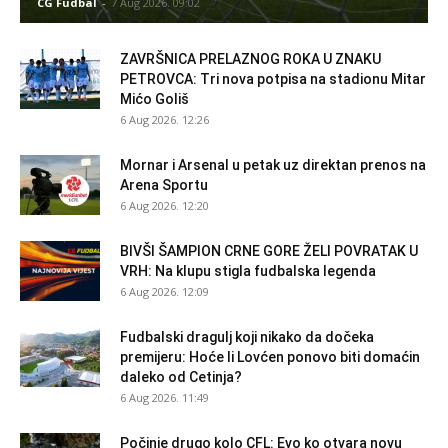
CG Fudbal
-
7 Aug 2026. 09:02
ZAVRŠNICA PRELAZNOG ROKA U ZNAKU
PETROVCA: Tri nova potpisa na stadionu Mitar
Mićo Goliš
6 Aug 2026. 12:26
Mornar i Arsenal u petak uz direktan prenos na
Arena Sportu
6 Aug 2026. 12:20
BIVŠI ŠAMPION CRNE GORE ŽELI POVRATAK U
VRH: Na klupu stigla fudbalska legenda
6 Aug 2026. 12:09
Fudbalski dragulj koji nikako da dočeka
premijeru: Hoće li Lovćen ponovo biti domaćin
daleko od Cetinja?
6 Aug 2026. 11:49
Počinje drugo kolo CFL: Evo ko otvara novu