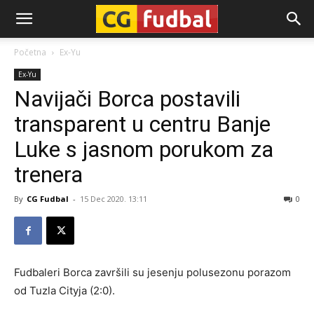
CG-
Početna
Ex-Yu
Ex-Yu
Fudbal
Navijači Borca postavili
transparent u centru Banje
Luke s jasnom porukom za
trenera
By
CG Fudbal
-
15 Dec 2020. 13:11
0
Fudbaleri Borca završili su jesenju polusezonu porazom
od Tuzla Cityja (2:0).