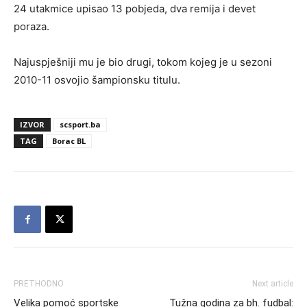
24 utakmice upisao 13 pobjeda, dva remija i devet
poraza.
Najuspješniji mu je bio drugi, tokom kojeg je u sezoni
2010-11 osvojio šampionsku titulu.
IZVOR
scsport.ba
TAG
Borac BL
PRETHODNO
Next article
Velika pomoć sportske
Tužna godina za bh. fudbal: