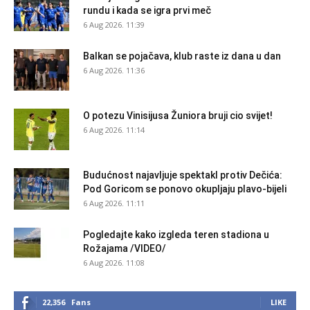
rundu i kada se igra prvi meč
6 Aug 2026. 11:39
Balkan se pojačava, klub raste iz dana u dan
6 Aug 2026. 11:36
O potezu Vinisijusa Žuniora bruji cio svijet!
6 Aug 2026. 11:14
Budućnost najavljuje spektakl protiv Dečića:
Pod Goricom se ponovo okupljaju plavo-bijeli
6 Aug 2026. 11:11
Pogledajte kako izgleda teren stadiona u
Rožajama /VIDEO/
6 Aug 2026. 11:08
22,356
Fans
LIKE