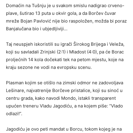
Domaćin na Tušnju je u svakom smislu nadigrao crveno-
plave, šutirao 13 puta u okvir gola, a da Borčev čuvar
mreže Bojan Pavlović nije bio raspoložen, možda bi poraz
Banjalučana bio i ubjedljiviji…
Taj neuspjeh iskoristili su igrači Širokog Brijega i Veleža,
koji su savladali Zrinjski (2:1) i Mladost (4:0), pa će Borac
proljećnih 14 kola dočekati tek na petom mjestu, koje na
kraju sezone ne vodi na evropsku scenu.
Plasman kojim se otišlo na zimski odmor ne zadovoljava
Lešinare, najvatrenije Borčeve pristalice, koji su sinoć u
centru grada, kako navodi Mondo, istakli transparent
upućen treneru Vladu Jagodiću, a na kojem piše: “Vlado
odlazi!”.
Jagodiću je ovo peti mandat u Borcu, tokom kojeg je na