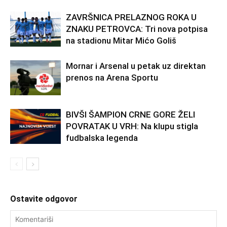
ZAVRŠNICA PRELAZNOG ROKA U
ZNAKU PETROVCA: Tri nova potpisa
na stadionu Mitar Mićo Goliš
Mornar i Arsenal u petak uz direktan
prenos na Arena Sportu
BIVŠI ŠAMPION CRNE GORE ŽELI
POVRATAK U VRH: Na klupu stigla
fudbalska legenda
Ostavite odgovor