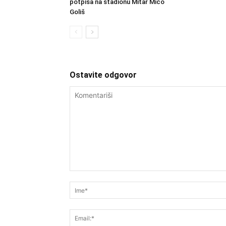
potpisa na stadionu Mitar Mićo
Goliš
Ostavite odgovor