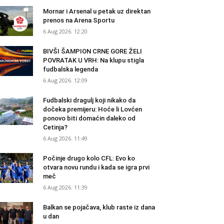
Mornar i Arsenal u petak uz direktan
prenos na Arena Sportu
6 Aug 2026. 12:20
BIVŠI ŠAMPION CRNE GORE ŽELI
POVRATAK U VRH: Na klupu stigla
fudbalska legenda
6 Aug 2026. 12:09
Fudbalski dragulj koji nikako da
dočeka premijeru: Hoće li Lovćen
ponovo biti domaćin daleko od
Cetinja?
6 Aug 2026. 11:49
Počinje drugo kolo CFL: Evo ko
otvara novu rundu i kada se igra prvi
meč
6 Aug 2026. 11:39
Balkan se pojačava, klub raste iz dana
u dan