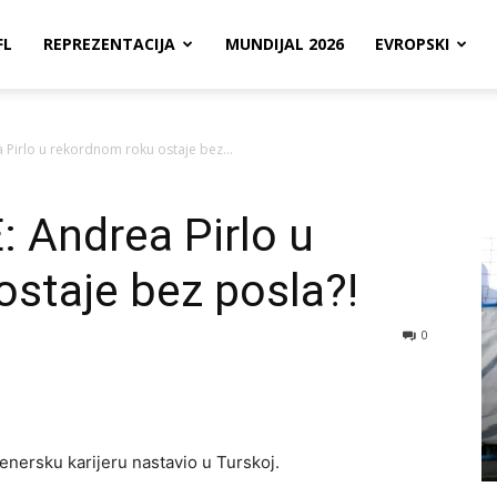
FL
REPREZENTACIJA
MUNDIJAL 2026
EVROPSKI
 Pirlo u rekordnom roku ostaje bez...
: Andrea Pirlo u
staje bez posla?!
0
enersku karijeru nastavio u Turskoj.