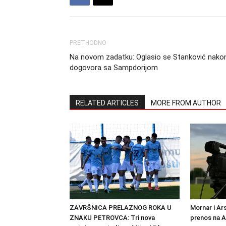
PRETHODNO
Na novom zadatku: Oglasio se Stanković nako
dogovora sa Sampdorijom
RELATED ARTICLES
MORE FROM AUTHOR
ZAVRŠNICA PRELAZNOG ROKA U
Mornar i Ar
ZNAKU PETROVCA: Tri nova
prenos na 