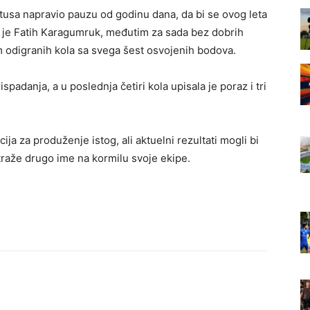
entusa napravio pauzu od godinu dana, da bi se ovog leta
o je Fatih Karagumruk, međutim za sada bez dobrih
am odigranih kola sa svega šest osvojenih bodova.
spadanja, a u poslednja četiri kola upisala je poraz i tri
ija za produženje istog, ali aktuelni rezultati mogli bi
traže drugo ime na kormilu svoje ekipe.