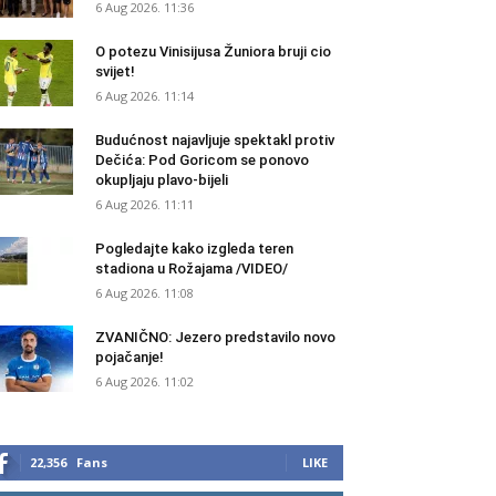
6 Aug 2026. 11:36
O potezu Vinisijusa Žuniora bruji cio
svijet!
6 Aug 2026. 11:14
Budućnost najavljuje spektakl protiv
Dečića: Pod Goricom se ponovo
okupljaju plavo-bijeli
6 Aug 2026. 11:11
Pogledajte kako izgleda teren
stadiona u Rožajama /VIDEO/
6 Aug 2026. 11:08
ZVANIČNO: Jezero predstavilo novo
pojačanje!
6 Aug 2026. 11:02
22,356
Fans
LIKE