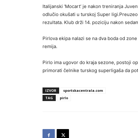
Italijanski ‘Mocart’ je nakon treniranja Juv
odlučio okušati u turskoj Super ligi.Preuze
rezultata. Klub drži 14. poziciju nakon sed
Pirlova ekipa nalazi se na dva boda od zone i
remija.
Pirlo ima ugovor do kraja sezone, postoji opc
primorati čelnike turskog superligaša da po
IZVOR
sportskacentrala.com
TAG
pirlo