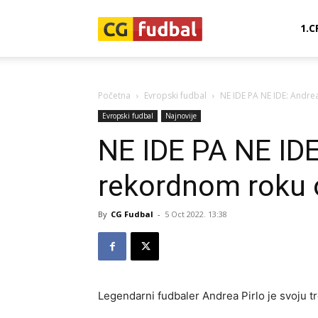
CG-
1.C
Fudbal
Početna
Evropski fudbal
NE IDE PA NE IDE: Andrea
Evropski fudbal
Najnovije
NE IDE PA NE IDE
rekordnom roku o
By
CG Fudbal
-
5 Oct 2022. 13:38
Legendarni fudbaler Andrea Pirlo je svoju tr