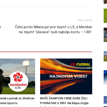
Next article
n
Čelsi protiv Milana juri prvi trjumf u LŠ, a Meridian
na trijumf “plavaca” nudi najbolju kvotu – 1.80!
senal u petak uz direktan
BIVŠI ŠAMPION CRNE GORE ŽELI
Arena Sportu
POVRATAK U VRH: Na klupu stigla