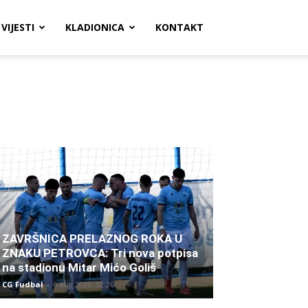
VIJESTI
KLADIONICA
KONTAKT
ZAVRŠNICA PRELAZNOG ROKA U
ZNAKU PETROVCA: Tri nova potpisa
na stadionu Mitar Mićo Goliš
CG Fudbal
-
6 Aug 2026. 12:26