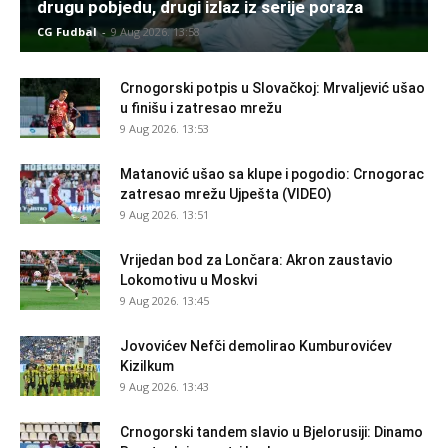
drugu pobjedu, drugi izlaz iz serije poraza
CG Fudbal
-
9 Aug 2026. 13:58
Crnogorski potpis u Slovačkoj: Mrvaljević ušao
u finišu i zatresao mrežu
9 Aug 2026. 13:53
Matanović ušao sa klupe i pogodio: Crnogorac
zatresao mrežu Ujpešta (VIDEO)
9 Aug 2026. 13:51
Vrijedan bod za Lončara: Akron zaustavio
Lokomotivu u Moskvi
9 Aug 2026. 13:45
Jovovićev Nefči demolirao Kumburovićev
Kizilkum
9 Aug 2026. 13:43
Crnogorski tandem slavio u Bjelorusiji: Dinamo