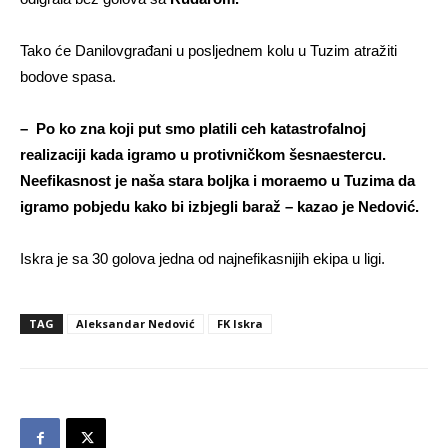
Tako će Danilovgrađani u posljednem kolu u Tuzim atražiti
bodove spasa.
– Po ko zna koji put smo platili ceh katastrofalnoj
realizaciji kada igramo u protivničkom šesnaestercu.
Neefikasnost je naša stara boljka i moraemo u Tuzima da
igramo pobjedu kako bi izbjegli baraž – kazao je Nedović.
Iskra je sa 30 golova jedna od najnefikasnijih ekipa u ligi.
TAG
Aleksandar Nedović
FK Iskra