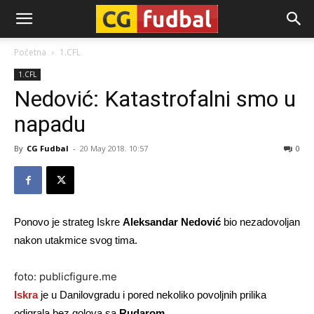
CG-
Početna
1.CFL
1.CFL
Fudbal
Nedović: Katastrofalni smo u
napadu
By
CG Fudbal
-
20 May 2018. 10:57
0
Ponovo je strateg Iskre
Aleksandar Nedović
bio nezadovoljan
nakon utakmice svog tima.
foto: publicfigure.me
Iskra
je u Danilovgradu i pored nekoliko povoljnih prilika
odigrala bez golova sa
Rudarom.