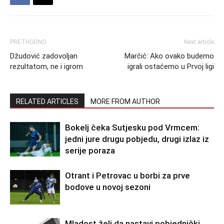
PRETHODNO
Next article
Džudović zadovoljan
Marčić: Ako ovako budemo
rezultatom, ne i igrom
igrali ostaćemo u Prvoj ligi
RELATED ARTICLES
MORE FROM AUTHOR
Bokelj čeka Sutjesku pod Vrmcem:
jedni jure drugu pobjedu, drugi izlaz iz
serije poraza
Otrant i Petrovac u borbi za prve
bodove u novoj sezoni
Mladost želi da nastavi pobjednički