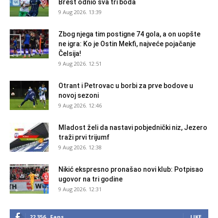
Brest odnio sva tri boda
9 Aug 2026. 13:39
Zbog njega tim postigne 74 gola, a on uopšte
ne igra: Ko je Ostin Mekfi, najveće pojačanje
Čelsija!
9 Aug 2026. 12:51
Otrant i Petrovac u borbi za prve bodove u
novoj sezoni
9 Aug 2026. 12:46
Mladost želi da nastavi pobjednički niz, Jezero
traži prvi trijumf
9 Aug 2026. 12:38
Nikić ekspresno pronašao novi klub: Potpisao
ugovor na tri godine
9 Aug 2026. 12:31
22,356
Fans
LIKE