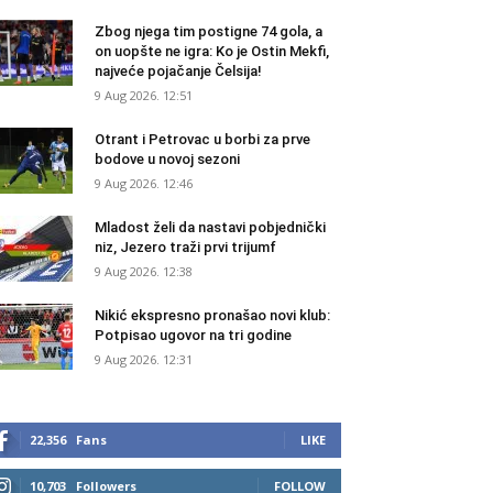
Zbog njega tim postigne 74 gola, a
on uopšte ne igra: Ko je Ostin Mekfi,
najveće pojačanje Čelsija!
9 Aug 2026. 12:51
Otrant i Petrovac u borbi za prve
bodove u novoj sezoni
9 Aug 2026. 12:46
Mladost želi da nastavi pobjednički
niz, Jezero traži prvi trijumf
9 Aug 2026. 12:38
Nikić ekspresno pronašao novi klub:
Potpisao ugovor na tri godine
9 Aug 2026. 12:31
22,356
Fans
LIKE
10,703
Followers
FOLLOW