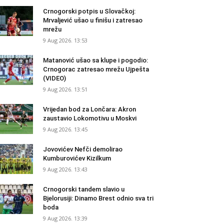
Crnogorski potpis u Slovačkoj:
Mrvaljević ušao u finišu i zatresao
mrežu
9 Aug 2026. 13:53
Matanović ušao sa klupe i pogodio:
Crnogorac zatresao mrežu Ujpešta
(VIDEO)
9 Aug 2026. 13:51
Vrijedan bod za Lončara: Akron
zaustavio Lokomotivu u Moskvi
9 Aug 2026. 13:45
Jovovićev Nefči demolirao
Kumburovićev Kizilkum
9 Aug 2026. 13:43
Crnogorski tandem slavio u
Bjelorusiji: Dinamo Brest odnio sva tri
boda
9 Aug 2026. 13:39