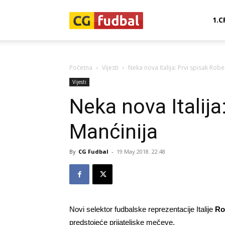
CG-
1.C
Fudbal
Početna
Vijesti
Neka nova Italija: Prvi spisak Robe
Vijesti
Neka nova Italija
Manćinija
By
CG Fudbal
-
19 May 2018. 22:48
Novi selektor fudbalske reprezentacije Italije
Ro
predstojeće prijateljske mečeve.