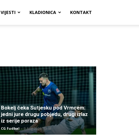
VIJESTI
KLADIONICA
KONTAKT
Bokelj čeka Sutjesku pod Vrmcem:
jedni jure drugu pobjedu, drugi izlaz
iz serije poraza
CG Fudbal
-
9 Aug 2026. 13:58