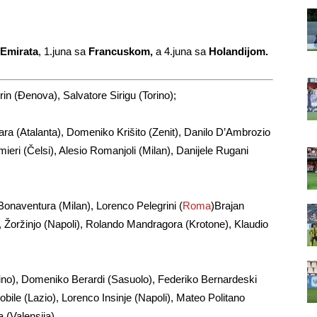
 Emirata
, 1.juna sa
Francuskom,
a 4.juna sa
Holandijom.
in (Đenova), Salvatore Sirigu (Torino);
ara (Atalanta), Domeniko Krišito (Zenit), Danilo D’Ambrozio
ieri (Čelsi), Alesio Romanjoli (Milan), Danijele Rugani
Bonaventura (Milan), Lorenco Pelegrini (
Roma
)Brajan
, Žoržinjo (Napoli), Rolando Mandragora (Krotone), Klaudio
Torino), Domeniko Berardi (Sasuolo), Federiko Bernardeski
obile (Lazio), Lorenco Insinje (Napoli), Mateo Politano
 (Valensija).