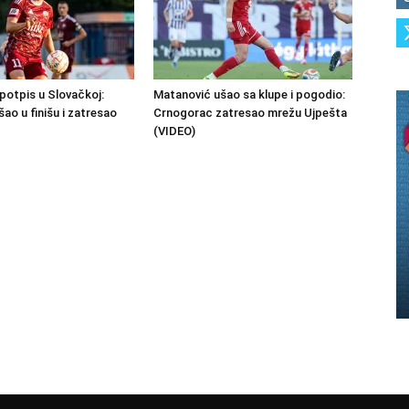
potpis u Slovačkoj:
Matanović ušao sa klupe i pogodio:
šao u finišu i zatresao
Crnogorac zatresao mrežu Ujpešta
(VIDEO)