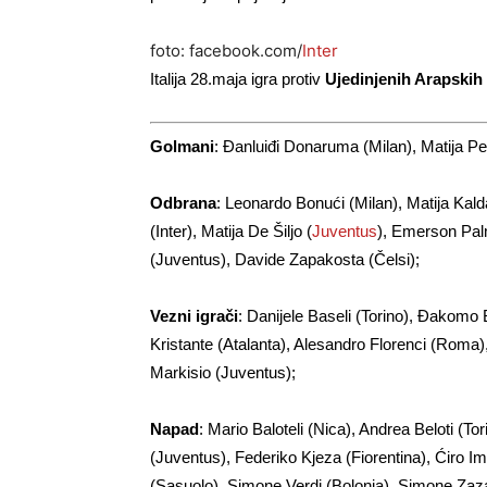
foto: facebook.com/
Inter
Italija 28.maja igra protiv
Ujedinjenih Arapskih
Golmani
: Đanluiđi Donaruma (Milan), Matija Per
Odbrana
: Leonardo Bonući (Milan), Matija Kald
(Inter), Matija De Šiljo (
Juventus
), Emerson Palm
(Juventus), Davide Zapakosta (Čelsi);
Vezni igrači
: Danijele Baseli (Torino), Đakomo 
Kristante (Atalanta), Alesandro Florenci (Roma)
Markisio (Juventus);
Napad
: Mario Baloteli (Nica), Andrea Beloti (
(Juventus), Federiko Kjeza (Fiorentina), Ćiro Im
(Sasuolo), Simone Verdi (Bolonja), Simone Zaza