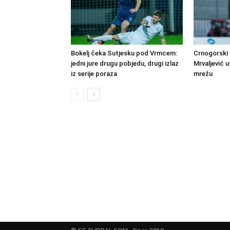
Bokelj čeka Sutjesku pod Vrmcem:
Crnogorski 
jedni jure drugu pobjedu, drugi izlaz
Mrvaljević u
iz serije poraza
mrežu