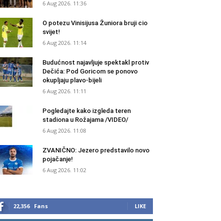
6 Aug 2026. 11:36
O potezu Vinisijusa Žuniora bruji cio
svijet!
6 Aug 2026. 11:14
Budućnost najavljuje spektakl protiv
Dečića: Pod Goricom se ponovo
okupljaju plavo-bijeli
6 Aug 2026. 11:11
Pogledajte kako izgleda teren
stadiona u Rožajama /VIDEO/
6 Aug 2026. 11:08
ZVANIČNO: Jezero predstavilo novo
pojačanje!
6 Aug 2026. 11:02
22,356
Fans
LIKE