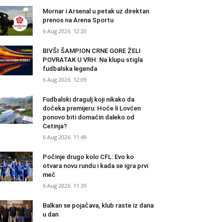
Mornar i Arsenal u petak uz direktan
prenos na Arena Sportu
6 Aug 2026. 12:20
BIVŠI ŠAMPION CRNE GORE ŽELI
POVRATAK U VRH: Na klupu stigla
fudbalska legenda
6 Aug 2026. 12:09
Fudbalski dragulj koji nikako da
dočeka premijeru: Hoće li Lovćen
ponovo biti domaćin daleko od
Cetinja?
6 Aug 2026. 11:49
Počinje drugo kolo CFL: Evo ko
otvara novu rundu i kada se igra prvi
meč
6 Aug 2026. 11:39
Balkan se pojačava, klub raste iz dana
u dan