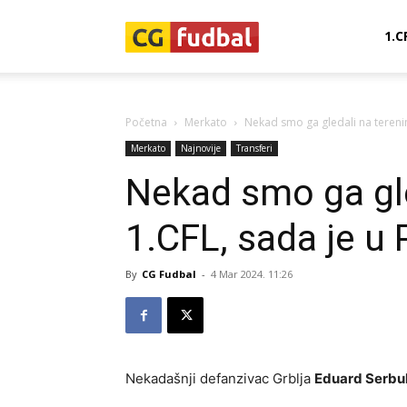
CG-
1.C
Fudbal
Početna
Merkato
Nekad smo ga gledali na terenim
Merkato
Najnovije
Transferi
Nekad smo ga gl
1.CFL, sada je u 
By
CG Fudbal
-
4 Mar 2024. 11:26
Nekadašnji defanzivac Grblja
Eduard Serbu