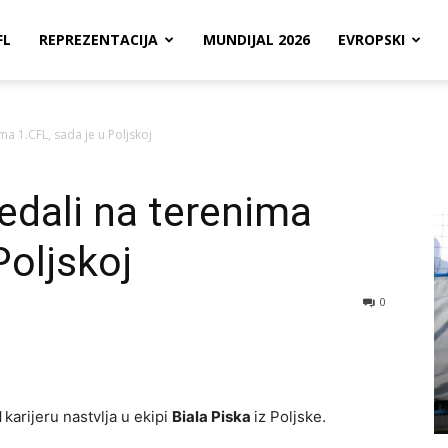
FL
REPREZENTACIJA
MUNDIJAL 2026
EVROPSKI
a 1.CFL, sada je u Poljskoj
edali na terenima
Poljskoj
0
l
karijeru nastvlja u ekipi
Biala Piska
iz Poljske.