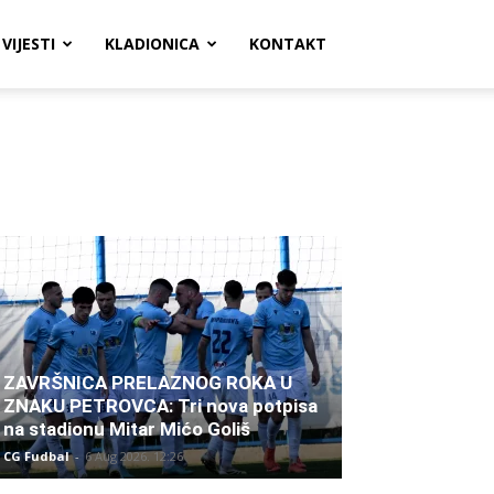
VIJESTI
KLADIONICA
KONTAKT
ZAVRŠNICA PRELAZNOG ROKA U
ZNAKU PETROVCA: Tri nova potpisa
na stadionu Mitar Mićo Goliš
CG Fudbal
-
6 Aug 2026. 12:26