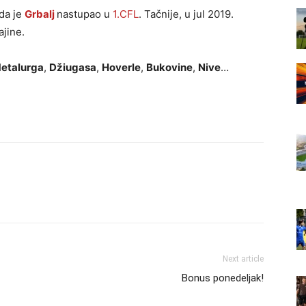
ada je
Grbalj
nastupao u
1.CFL
. Tačnije, u jul 2019.
ajine.
etalurga
,
Džiugasa
,
Hoverle
,
Bukovine
,
Nive
…
Next article
Bonus ponedeljak!