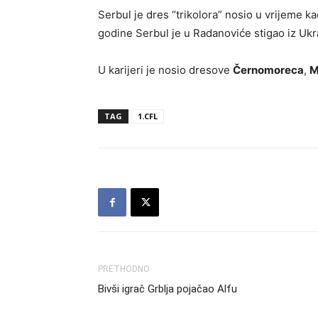
Serbul je dres “trikolora” nosio u vrijeme k
godine Serbul je u Radanoviće stigao iz Ukr
U karijeri je nosio dresove
Černomoreca
,
M
TAG
1.CFL
PRETHODNO
Bivši igrač Grblja pojačao Alfu