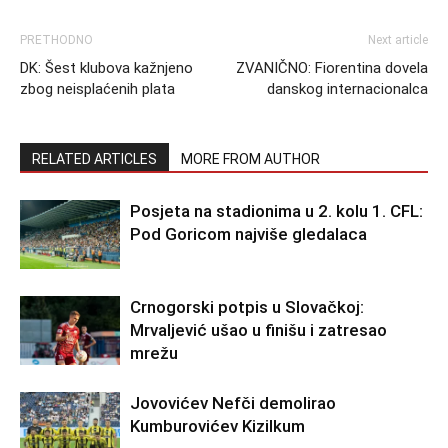
PRETHODNO
Next article
DK: Šest klubova kažnjeno
ZVANIČNO: Fiorentina dovela
zbog neisplaćenih plata
danskog internacionalca
RELATED ARTICLES
MORE FROM AUTHOR
Posjeta na stadionima u 2. kolu 1. CFL:
Pod Goricom najviše gledalaca
Crnogorski potpis u Slovačkoj:
Mrvaljević ušao u finišu i zatresao
mrežu
Jovovićev Nefči demolirao
Kumburovićev Kizilkum