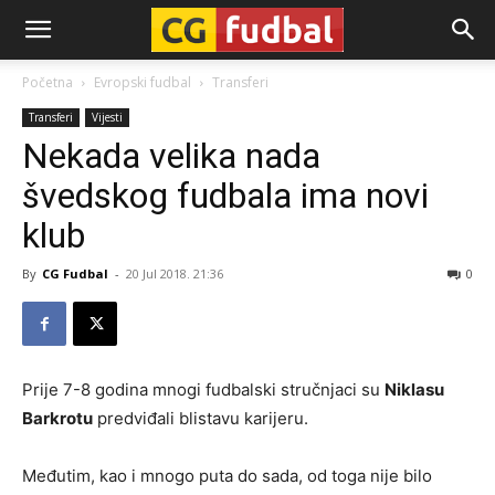
CG-
Početna
Evropski fudbal
Transferi
Transferi
Vijesti
Fudbal
Nekada velika nada
švedskog fudbala ima novi
klub
By
CG Fudbal
-
20 Jul 2018. 21:36
0
Prije 7-8 godina mnogi fudbalski stručnjaci su
Niklasu
Barkrotu
predviđali blistavu karijeru.
Međutim, kao i mnogo puta do sada, od toga nije bilo