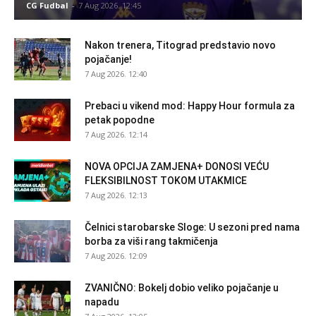
CG Fudbal
-
7 Aug 2026. 12:45
Nakon trenera, Titograd predstavio novo
pojačanje!
7 Aug 2026. 12:40
Prebaci u vikend mod: Happy Hour formula za
petak popodne
7 Aug 2026. 12:14
NOVA OPCIJA ZAMJENA+ DONOSI VEĆU
FLEKSIBILNOST TOKOM UTAKMICE
7 Aug 2026. 12:13
Čelnici starobarske Sloge: U sezoni pred nama
borba za viši rang takmičenja
7 Aug 2026. 12:09
ZVANIČNO: Bokelj dobio veliko pojačanje u
napadu