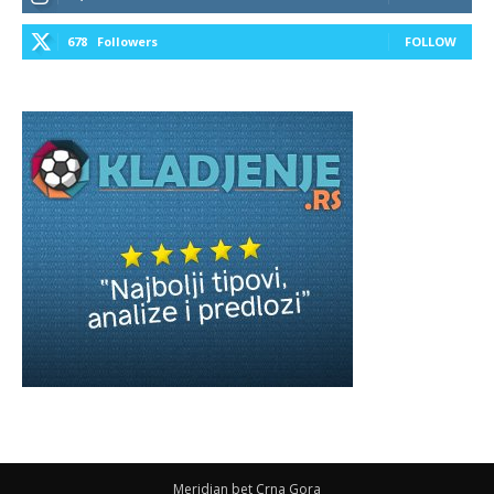
678
Followers
FOLLOW
Meridian bet Crna Gora