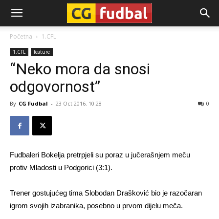
CG-
Početna
1.CFL
1.CFL
feature
Fudbal
“Neko mora da snosi
odgovornost”
By
CG Fudbal
-
23 Oct 2016. 10:28
0
Fudbaleri Bokelja pretrpjeli su poraz u jučerašnjem meču
protiv Mladosti u Podgorici (3:1).
Trener gostujućeg tima Slobodan Drašković bio je razočaran
igrom svojih izabranika, posebno u prvom dijelu meča.