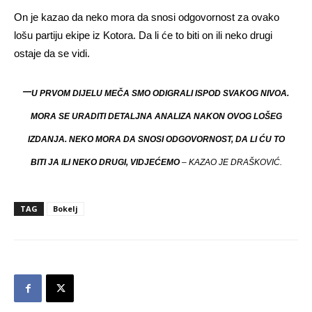
On je kazao da neko mora da snosi odgovornost za ovako
lošu partiju ekipe iz Kotora. Da li će to biti on ili neko drugi
ostaje da se vidi.
–
U PRVOM DIJELU MEČA SMO ODIGRALI ISPOD SVAKOG NIVOA.
MORA SE URADITI DETALJNA ANALIZA NAKON OVOG LOŠEG
IZDANJA. NEKO MORA DA SNOSI ODGOVORNOST, DA LI ĆU TO
BITI JA ILI NEKO DRUGI, VIDJEĆEMO
– KAZAO JE DRAŠKOVIĆ.
TAG
Bokelj