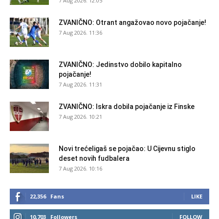
7 Aug 2026. 12:05
ZVANIČNO: Otrant angažovao novo pojačanje!
7 Aug 2026. 11:36
ZVANIČNO: Jedinstvo dobilo kapitalno
pojačanje!
7 Aug 2026. 11:31
ZVANIČNO: Iskra dobila pojačanje iz Finske
7 Aug 2026. 10:21
Novi trećeligaš se pojačao: U Cijevnu stiglo
deset novih fudbalera
7 Aug 2026. 10:16
22,356
Fans
LIKE
10,703
Followers
FOLLOW