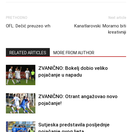
PRETHODNO
Next article
OFL: Dečić preuzeo vrh
Kanatlarovski: Moramo biti
kreativniji
RELATED ARTICLES
MORE FROM AUTHOR
ZVANIČNO: Bokelj dobio veliko
pojačanje u napadu
ZVANIČNO: Otrant angažovao novo
pojačanje!
Sutjeska predstavila posljednje
pojačanje ovog ljeta