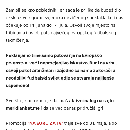
Zamisli se kao pobjednik, jer sada je prilika da budeš dio
ekskluzivne grupe svjedoka neviđenog spektakla koji nas
očekuje od 14. juna do 14. jula. Osvoji svoje mjesto na
tribinama i osjeti puls najvećeg evropskog fudbalskog
takmičenja.
Poklanjamo ti ne samo putovanje na Evropsko
prvenstvo, već i neprocjenjivo iskustvo. Budi na vrhu,
osvoji paket aranžman i zajedno sa nama zakorači u
neodoljivi fudbalski svijet gdje se stvaraju najljepše
uspomene!
Sve što je potrebno je da imaš
aktivni nalog na sajtu
meridianbet.me
i da se već danas pridružiš igri!
Promocija
“NA EURO ZA 1€”
traje sve do 31. maja, a do