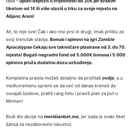
tada –
uplati depozit u vrijednosti od 20€ jer svakim
tiketom od 1€ ili više ulaziš u trku za svoje mjesto na
Alijanc Areni
!
Ali, to nije sve! Čak i ako nisi prvi ili drugi, imaš priliku za
svoj trenutak slavlja.
Bonusi i spinovi na igri
Zombie
Apocalypse
čekaju sve takmičare plasirane od 3. do 70.
mjesta! Bogati nagradni fond od 5.000€ bonusa i 5.000
spinova pruža dodatnu dozu uzbuđenja.
Kompletna pravila možeš detaljno da pročitaš
ovdje
, a u
međuvremenu spremi se da već od danas kreneš da
osvajaš bodove, pratiš rang listu i praviš plan za put u
Minhen!
Budi dio akcije na
meridianbet.me
, jer sada je svaki tiket
šansa za nezaboravno iskustvo.