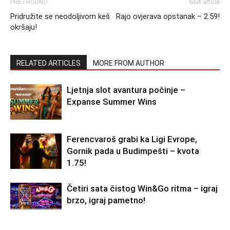
PRETHODNO
Next article
Pridružite se neodoljivom keš
Rajo ovjerava opstanak – 2.59!
okršaju!
RELATED ARTICLES
MORE FROM AUTHOR
Ljetnja slot avantura počinje –
Expanse Summer Wins
Ferencvaroš grabi ka Ligi Evrope,
Gornik pada u Budimpešti – kvota
1.75!
Četiri sata čistog Win&Go ritma – igraj
brzo, igraj pametno!