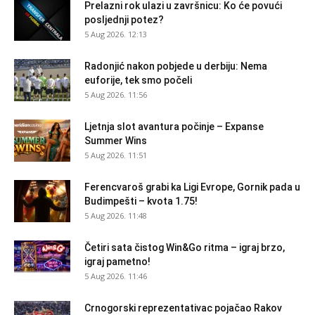
Prelazni rok ulazi u završnicu: Ko će povući
posljednji potez?
5 Aug 2026. 12:13
Radonjić nakon pobjede u derbiju: Nema
euforije, tek smo počeli
5 Aug 2026. 11:56
Ljetnja slot avantura počinje – Expanse
Summer Wins
5 Aug 2026. 11:51
Ferencvaroš grabi ka Ligi Evrope, Gornik pada u
Budimpešti – kvota 1.75!
5 Aug 2026. 11:48
Četiri sata čistog Win&Go ritma – igraj brzo,
igraj pametno!
5 Aug 2026. 11:46
Crnogorski reprezentativac pojačao Rakov