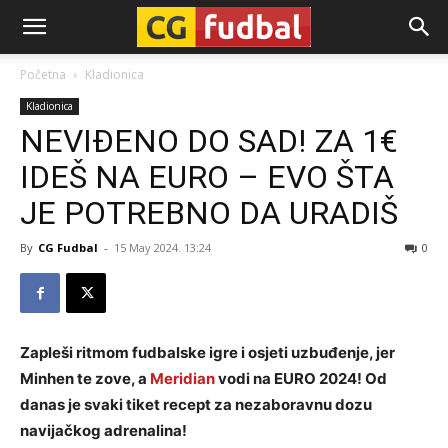
CG-
Početna
Kladionica
Kladionica
Fudbal
NEVIĐENO DO SAD! ZA 1€
IDEŠ NA EURO – EVO ŠTA
JE POTREBNO DA URADIŠ
By
CG Fudbal
-
15 May 2024. 13:24
0
Zapleši ritmom fudbalske igre i osjeti uzbuđenje, jer
Minhen te zove, a
Meridian
vodi na EURO 2024! Od
danas je svaki tiket recept za nezaboravnu dozu
navijačkog adrenalina!