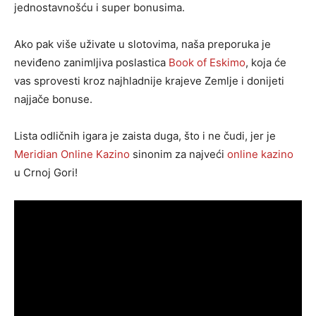
jednostavnošću i super bonusima.
Ako pak više uživate u slotovima, naša preporuka je
neviđeno zanimljiva poslastica
Book of Eskimo
, koja će
vas sprovesti kroz najhladnije krajeve Zemlje i donijeti
najjače bonuse.
Lista odličnih igara je zaista duga, što i ne čudi, jer je
Meridian Online Kazino
sinonim za najveći
online kazino
u Crnoj Gori!