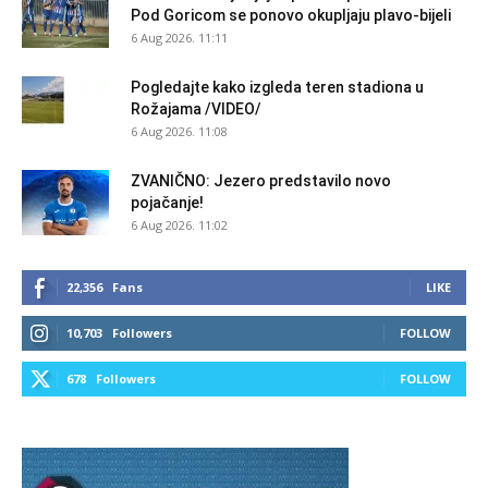
Pod Goricom se ponovo okupljaju plavo-bijeli
6 Aug 2026. 11:11
Pogledajte kako izgleda teren stadiona u
Rožajama /VIDEO/
6 Aug 2026. 11:08
ZVANIČNO: Jezero predstavilo novo
pojačanje!
6 Aug 2026. 11:02
22,356
Fans
LIKE
10,703
Followers
FOLLOW
678
Followers
FOLLOW