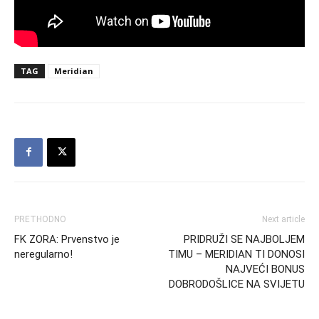
TAG
Meridian
PRETHODNO
Next article
FK ZORA: Prvenstvo je
PRIDRUŽI SE NAJBOLJEM
neregularno!
TIMU – MERIDIAN TI DONOSI
NAJVEĆI BONUS
DOBRODOŠLICE NA SVIJETU