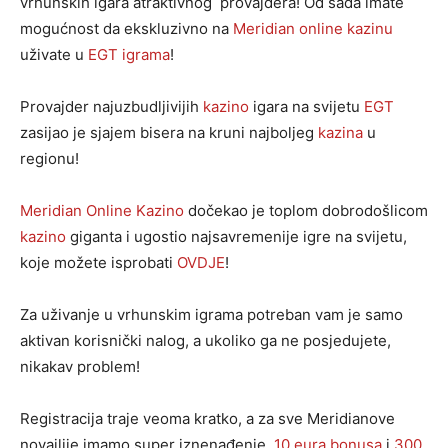
vrhunskih igara atraktivnog provajdera! Od sada imate
mogućnost da ekskluzivno na
Meridian online kazinu
uživate u
EGT igrama
!
Provajder najuzbudljivijih
kazino
igara na svijetu
EGT
zasijao je sjajem bisera na kruni najboljeg
kazina
u
regionu!
Meridian Online Kazino
dočekao je toplom dobrodošlicom
kazino
giganta i ugostio najsavremenije igre na svijetu,
koje možete isprobati
OVDJE
!
Za uživanje u vrhunskim igrama potreban vam je samo
aktivan korisnički nalog, a ukoliko ga ne posjedujete,
nikakav problem!
Registracija traje veoma kratko, a za sve Meridianove
novajlije imamo super iznenađenje,
10 eura bonusa
i
300