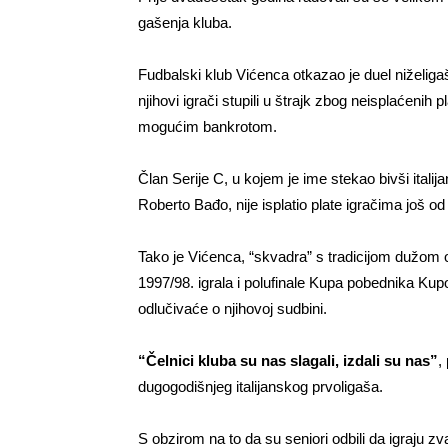
gašenja kluba.
Fudbalski klub Vićenca otkazao je duel niželi
njihovi igrači stupili u štrajk zbog neisplaćeni
mogućim bankrotom.
Član Serije C, u kojem je ime stekao bivši italij
Roberto Bađo, nije isplatio plate igračima još o
Tako je Vićenca, “skvadra” s tradicijom dužom o
1997/98. igrala i polufinale Kupa pobednika Kupo
odlučivaće o njihovoj sudbini.
“Čelnici kluba su nas slagali, izdali su nas”
,
dugogodišnjeg italijanskog prvoligaša.
S obzirom na to da su seniori odbili da igraju z