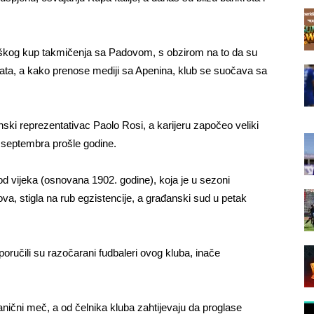
gaškog kup takmičenja sa Padovom, s obzirom na to da su
h plata, a kako prenose mediji sa Apenina, klub se suočava sa
anski reprezentativac Paolo Rosi, a karijeru započeo veliki
d septembra prošle godine.
d vijeka (osnovana 1902. godine), koja je u sezoni
va, stigla na rub egzistencije, a građanski sud u petak
 poručili su razočarani fudbaleri ovog kluba, inače
vanični meč, a od čelnika kluba zahtijevaju da proglase