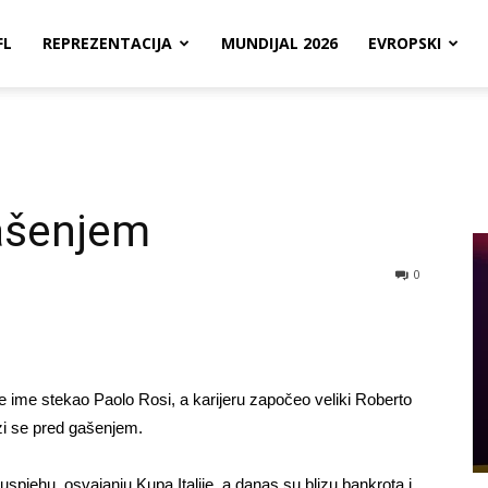
FL
REPREZENTACIJA
MUNDIJAL 2026
EVROPSKI
gašenjem
0
 je ime stekao Paolo Rosi, a karijeru započeo veliki Roberto
azi se pred gašenjem.
spjehu, osvajanju Kupa Italije, a danas su blizu bankrota i