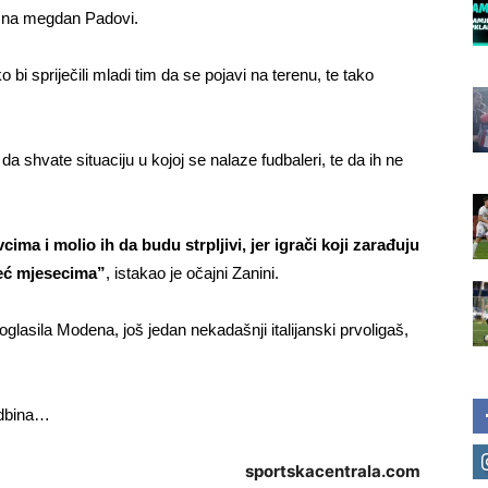
pu na megdan Padovi.
ko bi spriječili mladi tim da se pojavi na terenu, te tako
a shvate situaciju u kojoj se nalaze fudbaleri, te da ih ne
ima i molio ih da budu strpljivi, jer igrači koji zarađuju
već mjesecima”
, istakao je očajni Zanini.
roglasila Modena, još jedan nekadašnji italijanski prvoligaš,
udbina…
sportskacentrala.com