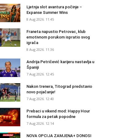
Ljetnja slot avantura počinje –
Expanse Summer Wins
8 Aug 2026. 11:45
Franeta napustio Petrovac, klub
emotivnom porukom ispratio svog
igrača
8 Aug 2026. 11:36
Andrija Petričević karijeru nastavlja u
Španiji
7 Aug 2026. 12:45
Nakon trenera, Titograd predstavio
novo pojačanje!
7 Aug 2026. 12:40
Prebaci u vikend mod: Happy Hour
formula za petak popodne
7 Aug 2026. 12:14
NOVA OPCIJA ZAMJENA+ DONOSI