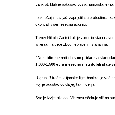
bankrot, klub je pokušao poslati juniorsku eki
Ipak, očajni navijači zaprijetili su protestima, ka
okončali višemesečnu agoniju.
Trener Nikola Zanini čak je zamolio stanodavce d
istjeraju na ulice zbog neplaćenih stanarina.
“Ne stidim se reći da sam pričao sa stanodavc
1.000-1.500 evra mesečno nisu dobili plate 
U grupi B treće italijanske lige, bankrot je već p
koji je odustao od daljeg takmičenja.
Sve je izvjesnije da i Vićencu očekuje slična s