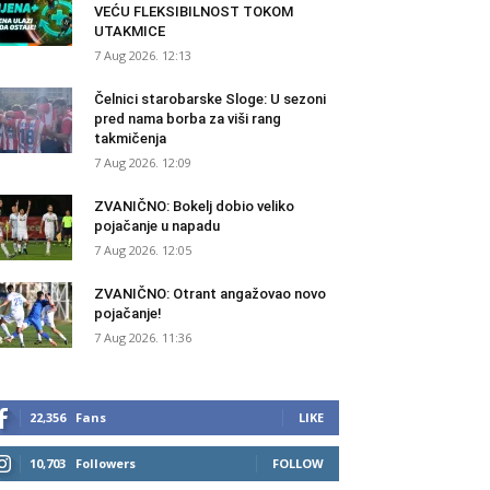
VEĆU FLEKSIBILNOST TOKOM
UTAKMICE
7 Aug 2026. 12:13
Čelnici starobarske Sloge: U sezoni
pred nama borba za viši rang
takmičenja
7 Aug 2026. 12:09
ZVANIČNO: Bokelj dobio veliko
pojačanje u napadu
7 Aug 2026. 12:05
ZVANIČNO: Otrant angažovao novo
pojačanje!
7 Aug 2026. 11:36
22,356
Fans
LIKE
10,703
Followers
FOLLOW