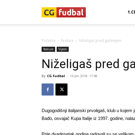
CG-
1.C
Fudbal
Početna
feature
Niželigaš pred gašenjem
feature
Vijesti
Niželigaš pred 
By
CG Fudbal
-
14 Jan 2018. 17:48
Dugogodišnji italijanski prvoligaš, klub u kojem
Bađo, osvajač Kupa Italije iz 1997. godine, nal
Prije dvadesetak godina radovali su se velikom u