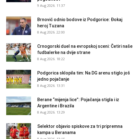
9 Aug 2026. 11:37
Brnović odnio bodove iz Podgorice: Đokaj
heroj Tuzana
8 Aug 2026. 22:00
Crnogorski duel na evropskoj sceni: Četiri naše
fudbalerke na dvije strane
8 Aug 2026. 18:22
Podgorica sklopila tim: Na DG arenu stiglo još
jedno pojačanje
8 Aug 2026. 13:31
Berane “mijenja lice”: Pojačanja stigla i iz
Argentine i Brazila
8 Aug 2026. 13:29
Selektor objavio spiskove za tri pripremna
kampa u Beranama
8 Aug 2026. 13:15