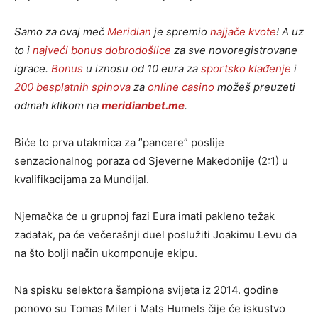
Samo za ovaj meč
Meridian
je spremio
najjače kvote
! A uz
to i
najveći bonus dobrodošlice
za sve novoregistrovane
igrace.
Bonus
u iznosu od 10 eura za
sportsko klađenje
i
200 besplatnih spinova
za
online casino
možeš preuzeti
odmah klikom na
meridianbet.me
.
Biće to prva utakmica za ”pancere” poslije
senzacionalnog poraza od Sjeverne Makedonije (2:1) u
kvalifikacijama za Mundijal.
Njemačka će u grupnoj fazi Eura imati pakleno težak
zadatak, pa će večerašnji duel poslužiti Joakimu Levu da
na što bolji način ukomponuje ekipu.
Na spisku selektora šampiona svijeta iz 2014. godine
ponovo su Tomas Miler i Mats Humels čije će iskustvo