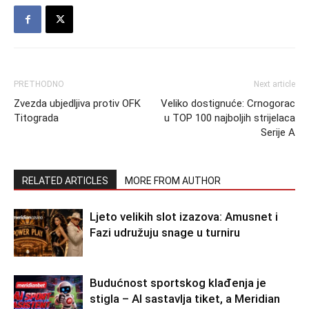
PRETHODNO
Next article
Zvezda ubjedljiva protiv OFK
Veliko dostignuće: Crnogorac
Titograda
u TOP 100 najboljih strijelaca
Serije A
RELATED ARTICLES
MORE FROM AUTHOR
Ljeto velikih slot izazova: Amusnet i
Fazi udružuju snage u turniru
Budućnost sportskog klađenja je
stigla – AI sastavlja tiket, a Meridian