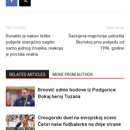
PRETHODNO
Next article
Ronaldo je nakon teške
Šaćirijeva majstorija uskratila
pobjede energično zagrlio
Škotskoj prvu pobjedu od
samo jednog čovjeka, reakcija
1996. godine
je postala viralna
RELATED ARTICLES
MORE FROM AUTHOR
Brnović odnio bodove iz Podgorice:
Đokaj heroj Tuzana
Crnogorski duel na evropskoj sceni:
Četiri naše fudbalerke na dvije strane