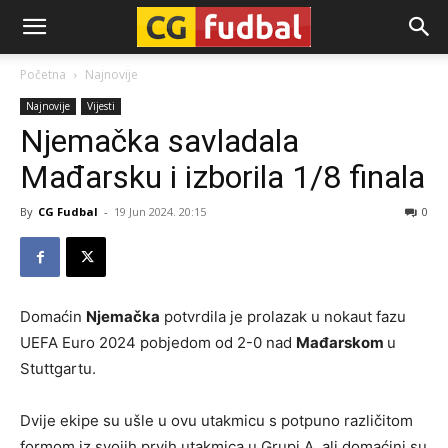
CG-
Početna
Najnovije
Najnovije
Vijesti
Fudbal
Njemačka savladala
Mađarsku i izborila 1/8 finala
By
CG Fudbal
-
19 Jun 2024. 20:15
0
Domaćin
Njemačka
potvrdila je prolazak u nokaut fazu
UEFA Euro 2024 pobjedom od 2-0 nad
Mađarskom
u
Stuttgartu.
Dvije ekipe su ušle u ovu utakmicu s potpuno različitom
formom iz svojih prvih utakmica u Grupi A, ali domaćini su