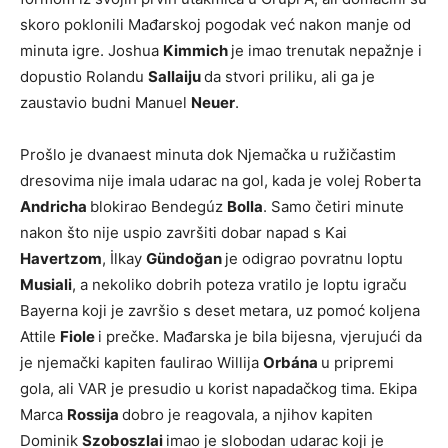
skoro poklonili Mađarskoj pogodak već nakon manje od
minuta igre. Joshua
Kimmich
je imao trenutak nepažnje i
dopustio Rolandu
Sallaiju
da stvori priliku, ali ga je
zaustavio budni Manuel
Neuer
.
Prošlo je dvanaest minuta dok Njemačka u ružičastim
dresovima nije imala udarac na gol, kada je volej Roberta
Andricha
blokirao Bendegúz
Bolla
. Samo četiri minute
nakon što nije uspio završiti dobar napad s Kai
Havertzom
, İlkay
Gündoğan
je odigrao povratnu loptu
Musiali
, a nekoliko dobrih poteza vratilo je loptu igraču
Bayerna koji je završio s deset metara, uz pomoć koljena
Attile
Fiole
i prečke. Mađarska je bila bijesna, vjerujući da
je njemački kapiten faulirao Willija
Orbána
u pripremi
gola, ali VAR je presudio u korist napadačkog tima. Ekipa
Marca
Rossija
dobro je reagovala, a njihov kapiten
Dominik
Szoboszlai
imao je slobodan udarac koji je