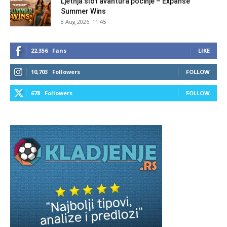
Ljetnja slot avantura počinje – Expanse
Summer Wins
8 Aug 2026. 11:45
22,356
Fans
LIKE
10,703
Followers
FOLLOW
678
Followers
FOLLOW