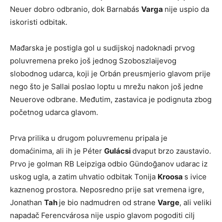
Neuer dobro odbranio, dok Barnabás
Varga
nije uspio da
iskoristi odbitak.
Mađarska je postigla gol u sudijskoj nadoknadi prvog
poluvremena preko još jednog Szoboszlaijevog
slobodnog udarca, koji je Orbán preusmjerio glavom prije
nego što je Sallai poslao loptu u mrežu nakon još jedne
Neuerove odbrane. Međutim, zastavica je podignuta zbog
početnog udarca glavom.
Prva prilika u drugom poluvremenu pripala je
domaćinima, ali ih je Péter
Gulácsi
dvaput brzo zaustavio.
Prvo je golman RB Leipziga odbio Gündoğanov udarac iz
uskog ugla, a zatim uhvatio odbitak Tonija
Kroosa
s ivice
kaznenog prostora. Neposredno prije sat vremena igre,
Jonathan
Tah
je bio nadmudren od strane
Varge
, ali veliki
napadač Ferencvárosa nije uspio glavom pogoditi cilj