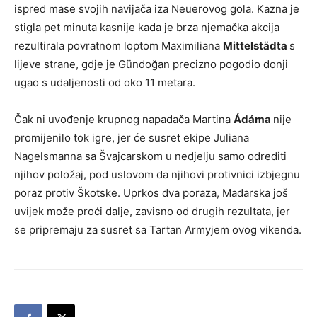
ispred mase svojih navijača iza Neuerovog gola. Kazna je
stigla pet minuta kasnije kada je brza njemačka akcija
rezultirala povratnom loptom Maximiliana
Mittelstädta
s
lijeve strane, gdje je Gündoğan precizno pogodio donji
ugao s udaljenosti od oko 11 metara.
Čak ni uvođenje krupnog napadača Martina
Ádáma
nije
promijenilo tok igre, jer će susret ekipe Juliana
Nagelsmanna sa Švajcarskom u nedjelju samo odrediti
njihov položaj, pod uslovom da njihovi protivnici izbjegnu
poraz protiv Škotske. Uprkos dva poraza, Mađarska još
uvijek može proći dalje, zavisno od drugih rezultata, jer
se pripremaju za susret sa Tartan Armyjem ovog vikenda.