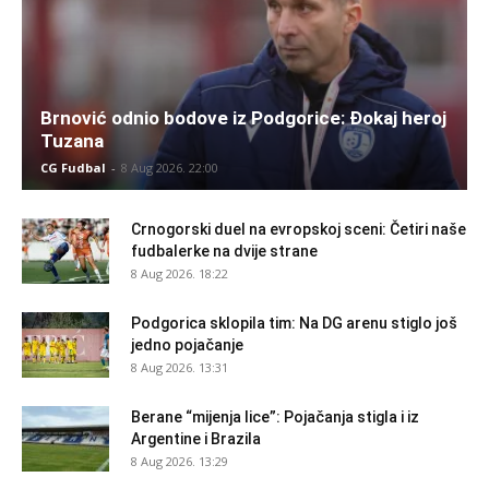
Brnović odnio bodove iz Podgorice: Đokaj heroj
Tuzana
CG Fudbal
-
8 Aug 2026. 22:00
Crnogorski duel na evropskoj sceni: Četiri naše
fudbalerke na dvije strane
8 Aug 2026. 18:22
Podgorica sklopila tim: Na DG arenu stiglo još
jedno pojačanje
8 Aug 2026. 13:31
Berane “mijenja lice”: Pojačanja stigla i iz
Argentine i Brazila
8 Aug 2026. 13:29