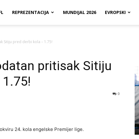
FL
REPREZENTACIJA
MUNDIJAL 2026
EVROPSKI
k Sitiju pred derbi kola – 1.75!
datan pritisak Sitiju
 1.75!
0
okviru 24. kola engelske Premijer lige.