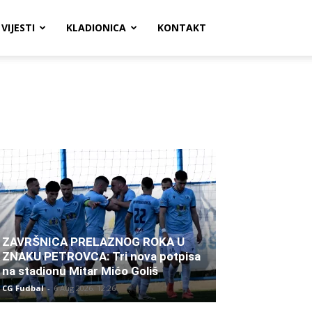
VIJESTI
KLADIONICA
KONTAKT
ZAVRŠNICA PRELAZNOG ROKA U
ZNAKU PETROVCA: Tri nova potpisa
na stadionu Mitar Mićo Goliš
CG Fudbal
-
6 Aug 2026. 12:26