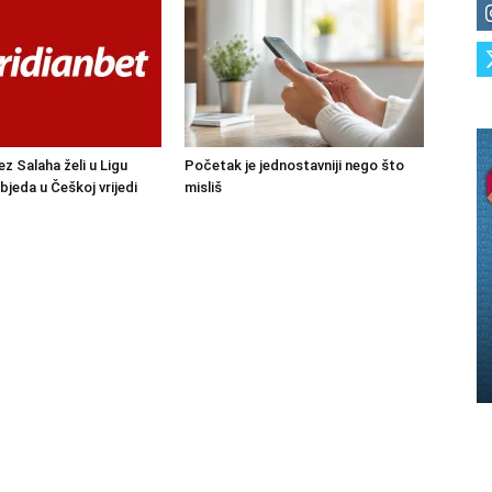
ez Salaha želi u Ligu
Početak je jednostavniji nego što
bjeda u Češkoj vrijedi
misliš