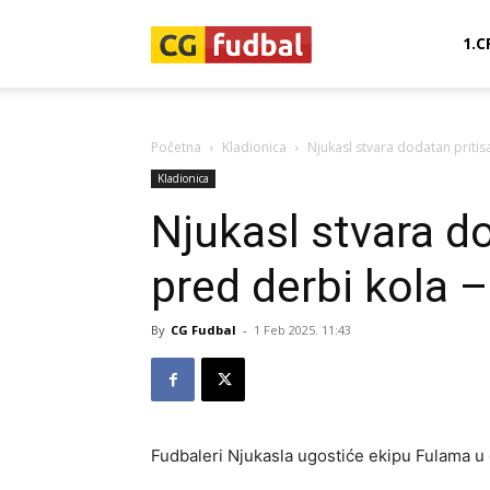
CG-
1.C
Fudbal
Početna
Kladionica
Njukasl stvara dodatan pritisa
Kladionica
Njukasl stvara do
pred derbi kola –
By
CG Fudbal
-
1 Feb 2025. 11:43
Fudbaleri Njukasla ugostiće ekipu Fulama u 