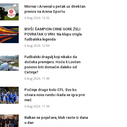
Mornar i Arsenal u petak uz direktan
prenos na Arena Sportu
6 Aug 2026. 12:20
BIVŠI ŠAMPION CRNE GORE ŽELI
POVRATAK U VRH: Na klupu stigla
fudbalska legenda
6 Aug 2026. 12:09
Fudbalski dragulj koji nikako da
dočeka premijeru: Hoće li Lovćen
ponovo biti domaćin daleko od
Cetinja?
6 Aug 2026. 11:49
Počinje drugo kolo CFL: Evo ko
otvara novu rundu i kada se igra prvi
meč
6 Aug 2026. 11:39
Balkan se pojačava, klub raste iz dana
u dan