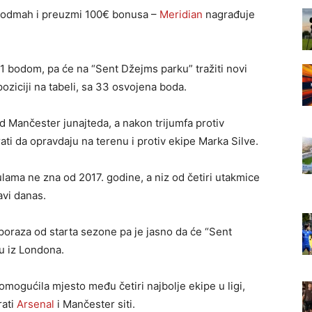
odmah i preuzmi 100€ bonusa –
Meridian
nagrađuje
41 bodom, pa će na “Sent Džejms parku” tražiti novi
poziciji na tabeli, sa 33 osvojena boda.
 Mančester junajteda, a nakon trijumfa protiv
ti da opravdaju na terenu i protiv ekipe Marka Silve.
ama ne zna od 2017. godine, a niz od četiri utakmice
vi danas.
 poraza od starta sezone pa je jasno da će “Sent
u iz Londona.
 omogućila mjesto među četiri najbolje ekipe u ligi,
rati
Arsenal
i Mančester siti.