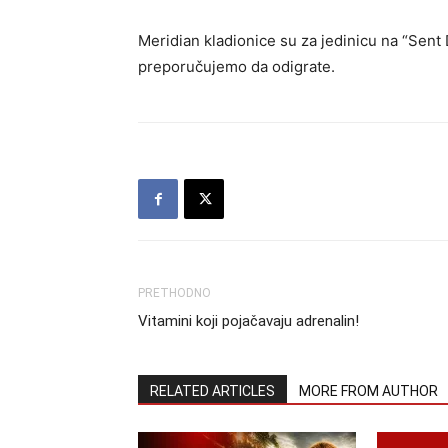
Meridian kladionice su za jedinicu na “Sent
preporučujemo da odigrate.
PRETHODNO
Vitamini koji pojačavaju adrenalin!
RELATED ARTICLES
MORE FROM AUTHOR