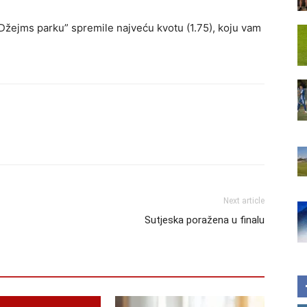
 Džejms parku” spremile najveću kvotu (1.75), koju vam
Next article
Sutjeska poražena u finalu