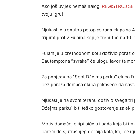
Ako još uvijek nemaš nalog,
REGISTRUJ SE
tvoju igru!
Njukasl je trenutno petoplasirana ekipa sa 
trijumf protiv Fulama koji je trenutno na 10. 
Fulam je u prethodnom kolu doživio poraz od
Sautemptona “svrake” će ulogu favorita mora
Za pobjedu na “Sent Džejms parku” ekipa Ful
bez poraza domaća ekipa pokašeće da nasta
Njukasl je na svom terenu doživio svega tri
Džejms parku” biti teško gostovanje za ekip
Motiv domaćoj ekipi biće tri boda koja bi im
barem do sjutrašnjeg derbija kola, koji će ig