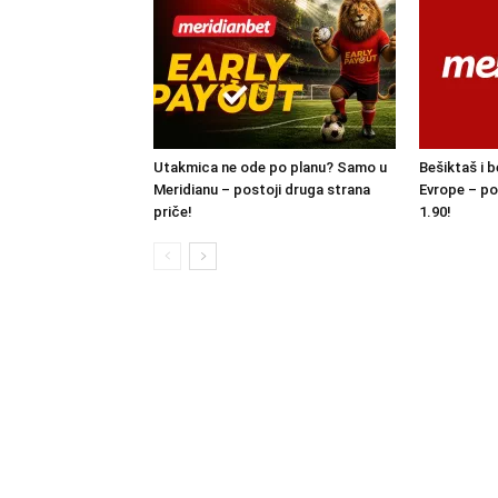
Utakmica ne ode po planu? Samo u
Bešiktaš i b
Meridianu – postoji druga strana
Evrope – po
priče!
1.90!