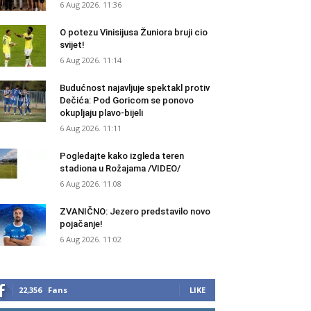
6 Aug 2026. 11:36
O potezu Vinisijusa Žuniora bruji cio
svijet!
6 Aug 2026. 11:14
Budućnost najavljuje spektakl protiv
Dečića: Pod Goricom se ponovo
okupljaju plavo-bijeli
6 Aug 2026. 11:11
Pogledajte kako izgleda teren
stadiona u Rožajama /VIDEO/
6 Aug 2026. 11:08
ZVANIČNO: Jezero predstavilo novo
pojačanje!
6 Aug 2026. 11:02
22,356
Fans
LIKE