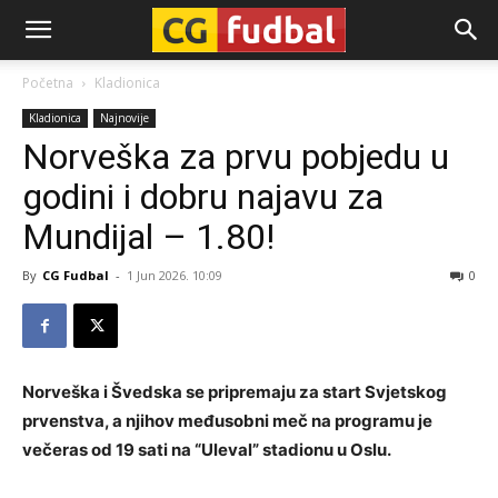
CG-
Početna
Kladionica
Kladionica
Najnovije
Fudbal
Norveška za prvu pobjedu u
godini i dobru najavu za
Mundijal – 1.80!
By
CG Fudbal
-
1 Jun 2026. 10:09
0
Norveška i Švedska se pripremaju za start Svjetskog
prvenstva, a njihov međusobni meč na programu je
večeras od 19 sati na “Uleval” stadionu u Oslu.