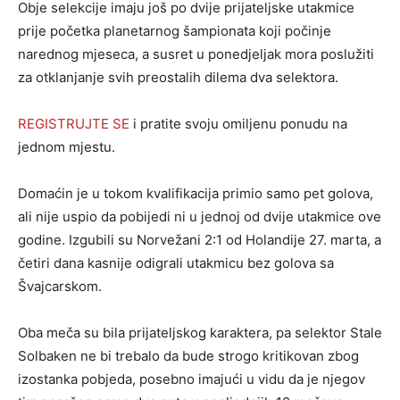
Obje selekcije imaju još po dvije prijateljske utakmice
prije početka planetarnog šampionata koji počinje
narednog mjeseca, a susret u ponedjeljak mora poslužiti
za otklanjanje svih preostalih dilema dva selektora.
REGISTRUJTE SE
i pratite svoju omiljenu ponudu na
jednom mjestu.
Domaćin je u tokom kvalifikacija primio samo pet golova,
ali nije uspio da pobijedi ni u jednoj od dvije utakmice ove
godine. Izgubili su Norvežani 2:1 od Holandije 27. marta, a
četiri dana kasnije odigrali utakmicu bez golova sa
Švajcarskom.
Oba meča su bila prijateljskog karaktera, pa selektor Stale
Solbaken ne bi trebalo da bude strogo kritikovan zbog
izostanka pobjeda, posebno imajući u vidu da je njegov