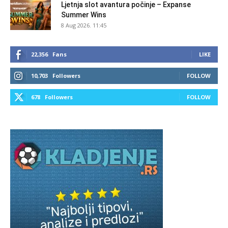
Ljetnja slot avantura počinje – Expanse
Summer Wins
8 Aug 2026. 11:45
22,356
Fans
LIKE
10,703
Followers
FOLLOW
678
Followers
FOLLOW