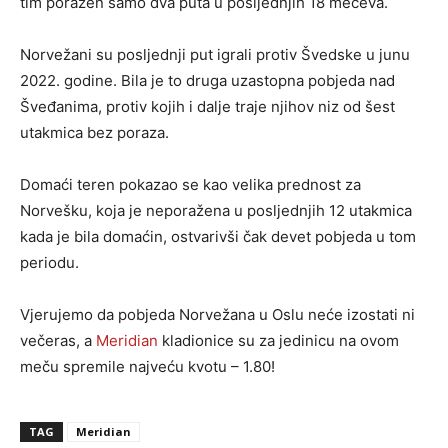
tim poražen samo dva puta u posljednjih 18 mečeva.
Norvežani su posljednji put igrali protiv Švedske u junu
2022. godine. Bila je to druga uzastopna pobjeda nad
Šveđanima, protiv kojih i dalje traje njihov niz od šest
utakmica bez poraza.
Domaći teren pokazao se kao velika prednost za
Norvešku, koja je neporažena u posljednjih 12 utakmica
kada je bila domaćin, ostvarivši čak devet pobjeda u tom
periodu.
Vjerujemo da pobjeda Norvežana u Oslu neće izostati ni
večeras, a
Meridian
kladionice su za jedinicu na ovom
meču spremile najveću kvotu – 1.80!
TAG
Meridian