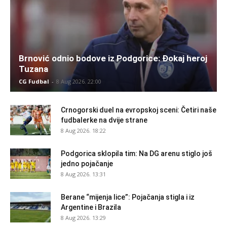
Brnović odnio bodove iz Podgorice: Đokaj heroj
Tuzana
CG Fudbal
-
8 Aug 2026. 22:00
Crnogorski duel na evropskoj sceni: Četiri naše
fudbalerke na dvije strane
8 Aug 2026. 18:22
Podgorica sklopila tim: Na DG arenu stiglo još
jedno pojačanje
8 Aug 2026. 13:31
Berane “mijenja lice”: Pojačanja stigla i iz
Argentine i Brazila
8 Aug 2026. 13:29