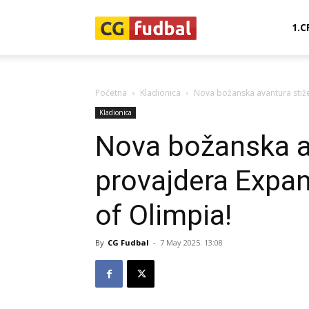
CG-
1.C
Fudbal
Početna
Kladionica
Nova božanska avantura stiže
Kladionica
Nova božanska a
provajdera Expa
of Olimpia!
By
CG Fudbal
-
7 May 2025. 13:08