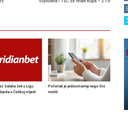
ez
Vojvodina i TSC za finale Kupa – 2.15!
ez Salaha želi u Ligu
Početak je jednostavniji nego što
bjeda u Češkoj vrijedi
misliš