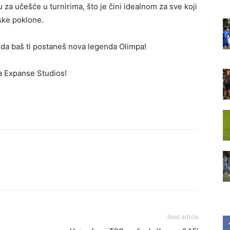
u za učešće u turnirima, što je čini idealnom za sve koji
nske poklone.
žda baš ti postaneš nova legenda Olimpa!
a Expanse Studios!
Next article