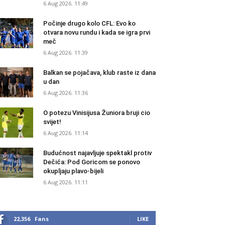
6 Aug 2026. 11:49
Počinje drugo kolo CFL: Evo ko
otvara novu rundu i kada se igra prvi
meč
6 Aug 2026. 11:39
Balkan se pojačava, klub raste iz dana
u dan
6 Aug 2026. 11:36
O potezu Vinisijusa Žuniora bruji cio
svijet!
6 Aug 2026. 11:14
Budućnost najavljuje spektakl protiv
Dečića: Pod Goricom se ponovo
okupljaju plavo-bijeli
6 Aug 2026. 11:11
22,356
Fans
LIKE