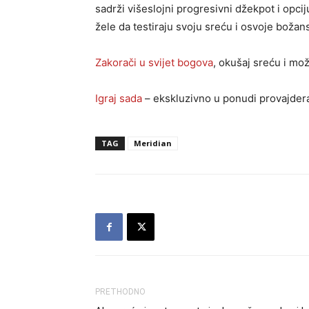
sadrži višeslojni progresivni džekpot i opcij
žele da testiraju svoju sreću i osvoje boža
Zakorači u svijet bogova
, okušaj sreću i mo
Igraj sada
– ekskluzivno u ponudi provajder
TAG
Meridian
PRETHODNO