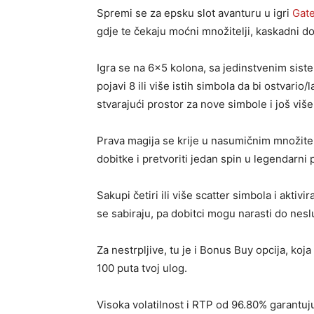
Spremi se za epsku slot avanturu u igri
Gate
gdje te čekaju moćni množitelji, kaskadni do
Igra se na 6×5 kolona, sa jedinstvenim sist
pojavi 8 ili više istih simbola da bi ostvari
stvarajući prostor za nove simbole i još više 
Prava magija se krije u nasumičnim množite
dobitke i pretvoriti jedan spin u legendarni
Sakupi četiri ili više scatter simbola i aktiv
se sabiraju, pa dobitci mogu narasti do nesl
Za nestrpljive, tu je i Bonus Buy opcija, ko
100 puta tvoj ulog.
Visoka volatilnost i RTP od 96.80% garantuju