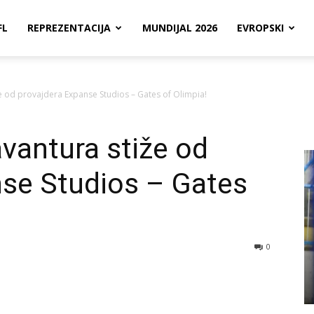
FL
REPREZENTACIJA
MUNDIJAL 2026
EVROPSKI
 od provajdera Expanse Studios – Gates of Olimpia!
vantura stiže od
nse Studios – Gates
0