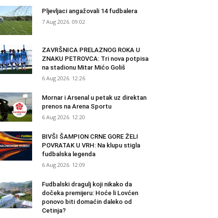
Pljevljaci angažovali 14 fudbalera
7 Aug 2026. 09:02
ZAVRŠNICA PRELAZNOG ROKA U
ZNAKU PETROVCA: Tri nova potpisa
na stadionu Mitar Mićo Goliš
6 Aug 2026. 12:26
Mornar i Arsenal u petak uz direktan
prenos na Arena Sportu
6 Aug 2026. 12:20
BIVŠI ŠAMPION CRNE GORE ŽELI
POVRATAK U VRH: Na klupu stigla
fudbalska legenda
6 Aug 2026. 12:09
Fudbalski dragulj koji nikako da
dočeka premijeru: Hoće li Lovćen
ponovo biti domaćin daleko od
Cetinja?