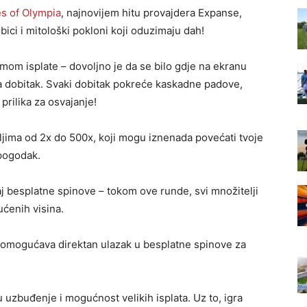
s of Olympia
, najnovijem hitu provajdera Expanse,
bici i mitološki pokloni koji oduzimaju dah!
emom isplate – dovoljno je da se bilo gdje na ekranu
o/la dobitak. Svaki dobitak pokreće kaskadne padove,
prilika za osvajanje!
ljima od 2x do 500x, koji mogu iznenada povećati tvoje
 pogodak.
iraj besplatne spinove – tokom ove runde, svi množitelji
ućenih visina.
ja omogućava direktan ulazak u besplatne spinove za
 uzbuđenje i mogućnost velikih isplata. Uz to, igra