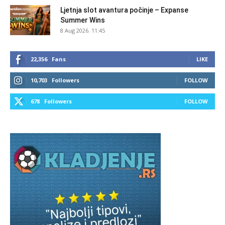
Ljetnja slot avantura počinje – Expanse
Summer Wins
8 Aug 2026. 11:45
22,356
Fans
LIKE
10,703
Followers
FOLLOW
678
Followers
FOLLOW