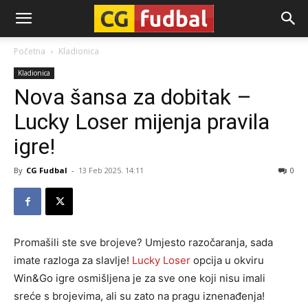
CG-
Početna
Kladionica
Kladionica
Fudbal
Nova šansa za dobitak –
Lucky Loser mijenja pravila
igre!
By
CG Fudbal
-
13 Feb 2025. 14:11
0
Promašili ste sve brojeve? Umjesto razočaranja, sada
imate razloga za slavlje!
Lucky Loser
opcija u okviru
Win&Go igre osmišljena je za sve one koji nisu imali
sreće s brojevima, ali su zato na pragu iznenađenja!