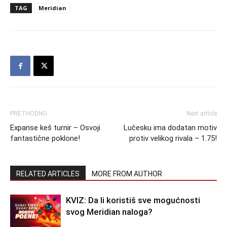
TAG
Meridian
PRETHODNO
Next article
Expanse keš turnir – Osvoji
Lučesku ima dodatan motiv
fantastične poklone!
protiv velikog rivala – 1.75!
RELATED ARTICLES
MORE FROM AUTHOR
KVIZ: Da li koristiš sve mogućnosti
svog Meridian naloga?