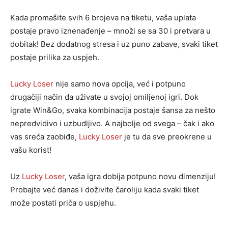
Kada promašite svih 6 brojeva na tiketu, vaša uplata
postaje pravo iznenađenje – množi se sa 30 i pretvara u
dobitak! Bez dodatnog stresa i uz puno zabave, svaki tiket
postaje prilika za uspjeh.
Lucky Loser
nije samo nova opcija, već i potpuno
drugačiji način da uživate u svojoj omiljenoj igri. Dok
igrate Win&Go, svaka kombinacija postaje šansa za nešto
nepredvidivo i uzbudljivo. A najbolje od svega – čak i ako
vas sreća zaobiđe,
Lucky Loser
je tu da sve preokrene u
vašu korist!
Uz
Lucky Loser
, vaša igra dobija potpuno novu dimenziju!
Probajte već danas i doživite čaroliju kada svaki tiket
može postati priča o uspjehu.