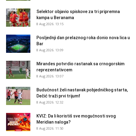
Selektor objavio spiskove za tri pripremna
kampa u Beranama
8 Aug 2026. 13:15
Posljednji dan prelaznog roka donio nova lica u
Bar
8 Aug 2026. 13:09
Mirandes potvrdio rastanak sa crnogorskim
reprezentativcem
8 Aug 2026. 13:07
Budućnost želi nastavak pobjedničkog starta,
Dečić traži prvi trijumf
8 Aug 2026. 12:32
KVIZ: Da li koristiš sve mogućnosti svog
Meridian naloga?
8 Aug 2026. 11:50