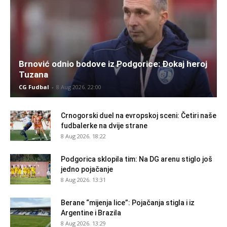
Brnović odnio bodove iz Podgorice: Đokaj heroj
Tuzana
CG Fudbal
-
8 Aug 2026. 22:00
Crnogorski duel na evropskoj sceni: Četiri naše
fudbalerke na dvije strane
8 Aug 2026. 18:22
Podgorica sklopila tim: Na DG arenu stiglo još
jedno pojačanje
8 Aug 2026. 13:31
Berane “mijenja lice”: Pojačanja stigla i iz
Argentine i Brazila
8 Aug 2026. 13:29