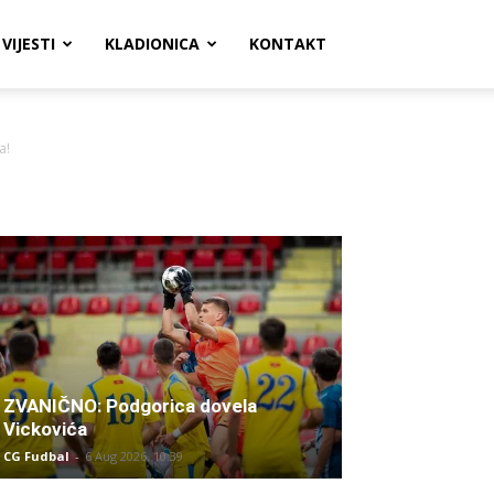
VIJESTI
KLADIONICA
KONTAKT
a!
ZVANIČNO: Podgorica dovela
Vickovića
CG Fudbal
-
6 Aug 2026. 10:39