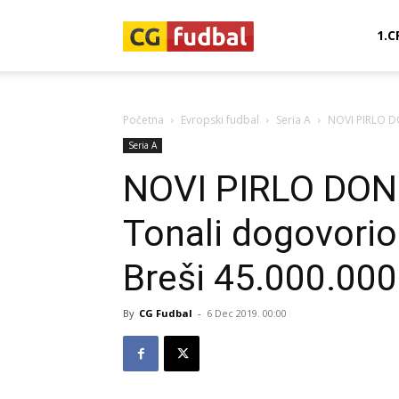
CG-
1.C
Fudbal
Početna
Evropski fudbal
Seria A
NOVI PIRLO DO
Seria A
NOVI PIRLO DON
Tonali dogovorio 
Breši 45.000.000
By
CG Fudbal
-
6 Dec 2019. 00:00