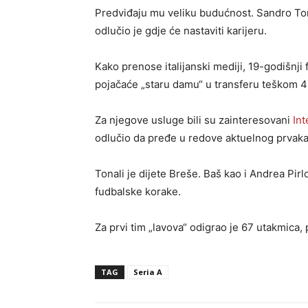
Predviđaju mu veliku budućnost. Sandro Tona
odlučio je gdje će nastaviti karijeru.
Kako prenose italijanski mediji, 19-godišnji
pojačaće „staru damu“ u transferu teškom 4
Za njegove usluge bili su zainteresovani
Int
odlučio da pređe u redove aktuelnog prvaka I
Tonali je dijete Breše. Baš kao i Andrea Pir
fudbalske korake.
Za prvi tim „lavova“ odigrao je 67 utakmica, 
TAG
Seria A