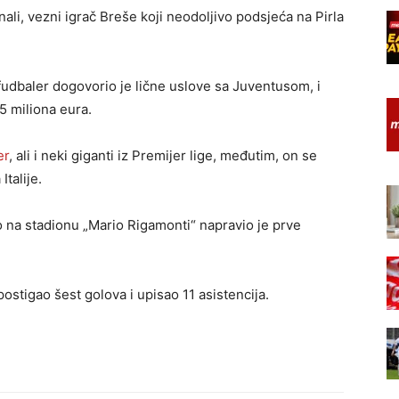
li, vezni igrač Breše koji neodoljivo podsjeća na Pirla
 fudbaler dogovorio je lične uslove sa Juventusom, i
5 miliona eura.
er
, ali i neki giganti iz Premijer lige, međutim, on se
talije.
lo na stadionu „Mario Rigamonti“ napravio je prve
postigao šest golova i upisao 11 asistencija.