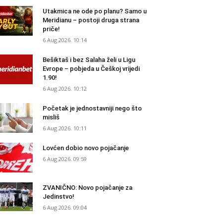
Utakmica ne ode po planu? Samo u
Meridianu – postoji druga strana
priče!
6 Aug 2026. 10:14
Bešiktaš i bez Salaha želi u Ligu
Evrope – pobjeda u Češkoj vrijedi
1.90!
6 Aug 2026. 10:12
Početak je jednostavniji nego što
misliš
6 Aug 2026. 10:11
Lovćen dobio novo pojačanje
6 Aug 2026. 09:59
ZVANIČNO: Novo pojačanje za
Jedinstvo!
6 Aug 2026. 09:04