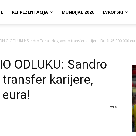
FL
REPREZENTACIJA
MUNDIJAL 2026
EVROPSKI
NIO ODLUKU: Sandro Tonali dogovorio transfer karijere, Breši 45.000.000 eur
IO ODLUKU: Sandro
transfer karijere,
 eura!
0