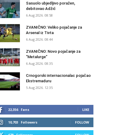
Sasuolo ubjedljivo poražen,
debitovao Adžić
6 Aug 2026. 08:58
ZVANIČNO: Veliko pojačanje za
Arsenal iz Tivta
6 Aug 2026. 08:44
ZVANIČNO: Novo pojačanje za
“Metalurge”
6 Aug 2026. 08:35
Crnogorski internacionalac pojačao
Ekstremaduru
5 Aug 2026. 12:35
22,356
Fans
LIKE
10,703
Followers
FOLLOW
678
Followers
FOLLOW