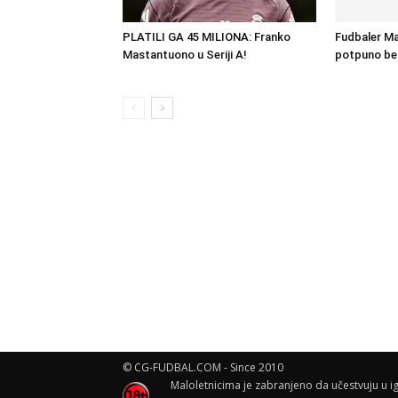
PLATILI GA 45 MILIONA: Franko
Fudbaler Man
Mastantuono u Seriji A!
potpuno be
© CG-FUDBAL.COM - Since 2010
Maloletnicima je zabranjeno da učestvuju u ig