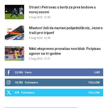
Otrant i Petrovac u borbi za prve bodove u
novoj sezoni
9 Aug 2026. 12:46
Mladost želi da nastavi pobjednički niz, Jezero
traži prvi trijumf
9 Aug 2026. 12:38
Nikić ekspresno pronašao novi klub: Potpisao
ugovor na tri godine
9 Aug 2026. 12:31
22,356
Fans
LIKE
10,703
Followers
FOLLOW
678
Followers
FOLLOW