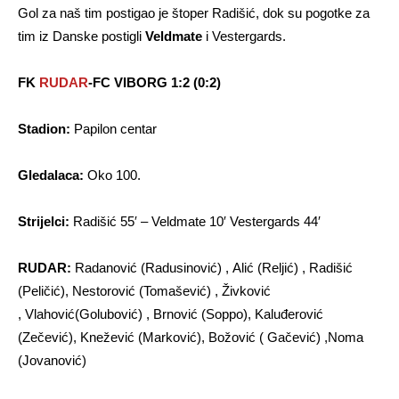
Gol za naš tim postigao je štoper Radišić, dok su pogotke za
tim iz Danske postigli
Veldmate
i Vestergards.
FK
RUDAR
-FC VIBORG 1:2 (0:2)
Stadion:
Papilon centar
Gledalaca:
Oko 100.
Strijelci:
Radišić 55′ – Veldmate 10′ Vestergards 44′
RUDAR:
Radanović (Radusinović) , Alić (Reljić) , Radišić
(Peličić), Nestorović (Tomašević) , Živković
, Vlahović(Golubović) , Brnović (Soppo), Kaluđerović
(Zečević), Knežević (Marković), Božović ( Gačević) ,Noma
(Jovanović)