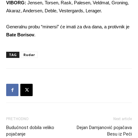
VIBORG:
Jensen, Torsen, Rask, Palesen, Veldmat, Groning,
Akaraz, Andersen, Deble, Vestergards, Lerager.
Generalnu probu “minersi” će imati za dva dana, a protivnik je
Bate Borisov
.
TAG
Rudar
PRETHODNO
Next article
Budućnost dobila veliko
Dejan Damjanović pojačava
pojačanje
Besu iz Peći