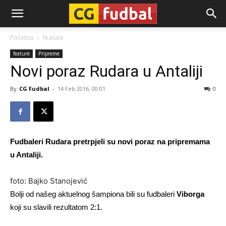
CG-
Početna
feature
feature
Pripreme
Fudbal
Novi poraz Rudara u Antaliji
By
CG Fudbal
-
14 Feb 2016. 00:01
0
Fudbaleri Rudara pretrpjeli su novi poraz na pripremama
u Antaliji.
foto: Bajko Stanojević
Bolji od našeg aktuelnog šampiona bili su fudbaleri
Viborga
koji su slavili rezultatom 2:1.