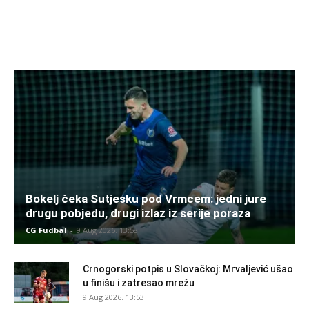
Bokelj čeka Sutjesku pod Vrmcem: jedni jure
drugu pobjedu, drugi izlaz iz serije poraza
CG Fudbal
-
9 Aug 2026. 13:58
Crnogorski potpis u Slovačkoj: Mrvaljević ušao
u finišu i zatresao mrežu
9 Aug 2026. 13:53