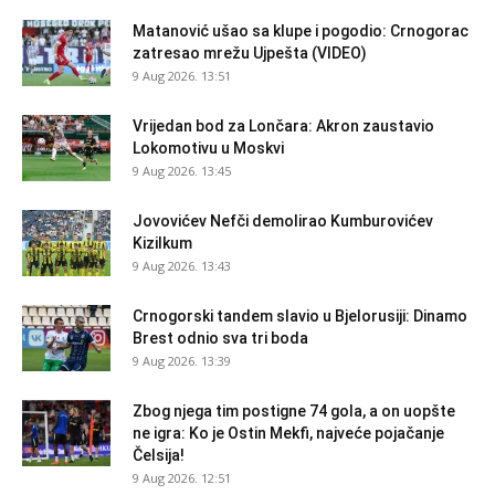
Matanović ušao sa klupe i pogodio: Crnogorac
zatresao mrežu Ujpešta (VIDEO)
9 Aug 2026. 13:51
Vrijedan bod za Lončara: Akron zaustavio
Lokomotivu u Moskvi
9 Aug 2026. 13:45
Jovovićev Nefči demolirao Kumburovićev
Kizilkum
9 Aug 2026. 13:43
Crnogorski tandem slavio u Bjelorusiji: Dinamo
Brest odnio sva tri boda
9 Aug 2026. 13:39
Zbog njega tim postigne 74 gola, a on uopšte
ne igra: Ko je Ostin Mekfi, najveće pojačanje
Čelsija!
9 Aug 2026. 12:51