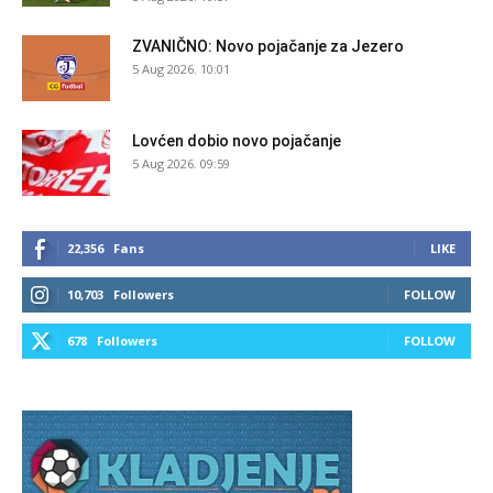
ZVANIČNO: Novo pojačanje za Jezero
5 Aug 2026. 10:01
Lovćen dobio novo pojačanje
5 Aug 2026. 09:59
22,356
Fans
LIKE
10,703
Followers
FOLLOW
678
Followers
FOLLOW