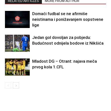
RELATED ARTICLES
MORE FROM AUTHOR
Domaći fudbal se ne afirmiše
neistinama i ponižavanjem sopstvene
lige
Jedan gol dovoljan za pobjedu:
Budućnost odnijela bodove iz Nikšića
Mladost DG – Otrant: najava meča
prvog kola 1.CFL