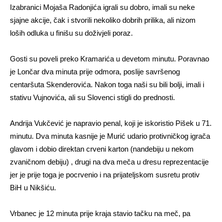
Izabranici Mojaša Radonjića igrali su dobro, imali su neke
sjajne akcije, čak i stvorili nekoliko dobrih prilika, ali nizom
loših odluka u finišu su doživjeli poraz.
Gosti su poveli preko Kramarića u devetom minutu. Poravnao
je Lončar dva minuta prije odmora, poslije savršenog
centaršuta Skenderovića. Nakon toga naši su bili bolji, imali i
stativu Vujnovića, ali su Slovenci stigli do prednosti.
Andrija Vukčević je napravio penal, koji je iskoristio Pišek u 71.
minutu. Dva minuta kasnije je Murić udario protivničkog igrača
glavom i dobio direktan crveni karton (nandebiju u nekom
zvaničnom debiju) , drugi na dva meča u dresu reprezentacije
jer je prije toga je pocrvenio i na prijateljskom susretu protiv
BiH u Nikšiću.
Vrbanec je 12 minuta prije kraja stavio tačku na meč, pa