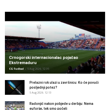
Crnogorski internacionalac pojačao
Ekstremaduru
CG Fudbal
-
5 Aug 2026. 12:35
Prelazni rok ulazi u završnicu: Ko će povući
posljednji potez?
5 Aug 2026. 12:13
Radonjić nakon pobjede u derbiju: Nema
euforije, tek smo počeli