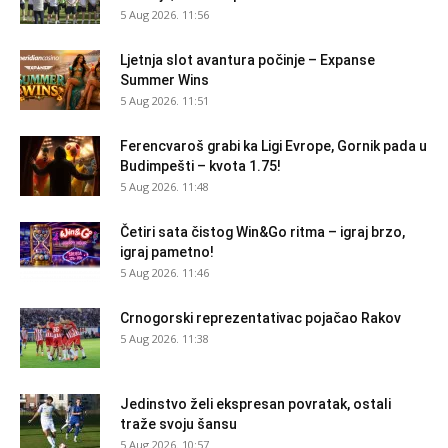
5 Aug 2026. 11:56
Ljetnja slot avantura počinje – Expanse
Summer Wins
5 Aug 2026. 11:51
Ferencvaroš grabi ka Ligi Evrope, Gornik pada u
Budimpešti – kvota 1.75!
5 Aug 2026. 11:48
Četiri sata čistog Win&Go ritma – igraj brzo,
igraj pametno!
5 Aug 2026. 11:46
Crnogorski reprezentativac pojačao Rakov
5 Aug 2026. 11:38
Jedinstvo želi ekspresan povratak, ostali
traže svoju šansu
5 Aug 2026. 10:57