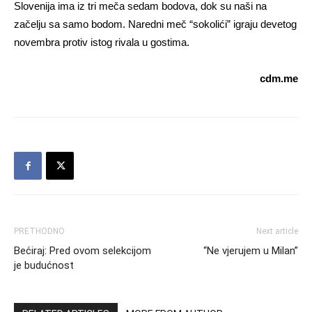
Slovenija ima iz tri meča sedam bodova, dok su naši na
začelju sa samo bodom. Naredni meč “sokolići” igraju devetog
novembra protiv istog rivala u gostima.
cdm.me
PRETHODNO
Next article
Bećiraj: Pred ovom selekcijom
“Ne vjerujem u Milan”
je budućnost