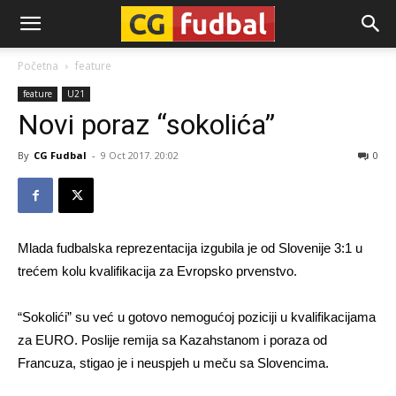
CG-
Početna
feature
feature
U21
Fudbal
Novi poraz “sokolića”
By
CG Fudbal
-
9 Oct 2017. 20:02
0
Mlada fudbalska reprezentacija izgubila je od Slovenije 3:1 u
trećem kolu kvalifikacija za Evropsko prvenstvo.
“Sokolići” su već u gotovo nemogućoj poziciji u kvalifikacijama
za EURO. Poslije remija sa Kazahstanom i poraza od
Francuza, stigao je i neuspjeh u meču sa Slovencima.