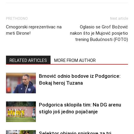
PRETHODNO
Next article
Crnogorski reprezentivac na
Oglasio se Grof Božović
meti Đirone!
nakon što je Mujović posjetio
trening Budućnosti (FOTO)
RELATED ARTICLES
MORE FROM AUTHOR
Brnović odnio bodove iz Podgorice:
Đokaj heroj Tuzana
Podgorica sklopila tim: Na DG arenu
stiglo još jedno pojačanje
Selektor objavio spiskove za tri