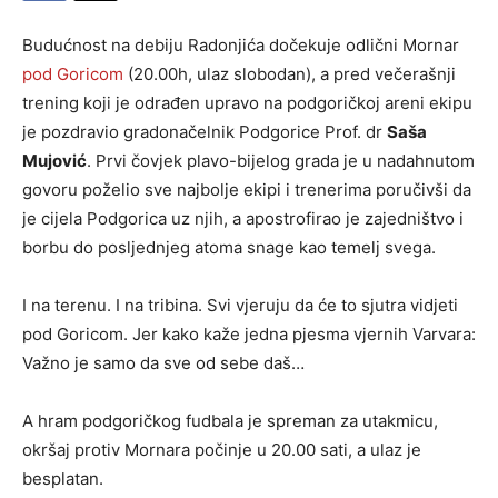
Budućnost na debiju Radonjića dočekuje odlični Mornar
pod Goricom
(20.00h, ulaz slobodan), a pred večerašnji
trening koji je odrađen upravo na podgoričkoj areni ekipu
je pozdravio gradonačelnik Podgorice Prof. dr
Saša
Mujović
. Prvi čovjek plavo-bijelog grada je u nadahnutom
govoru poželio sve najbolje ekipi i trenerima poručivši da
je cijela Podgorica uz njih, a apostrofirao je zajedništvo i
borbu do posljednjeg atoma snage kao temelj svega.
I na terenu. I na tribina. Svi vjeruju da će to sjutra vidjeti
pod Goricom. Jer kako kaže jedna pjesma vjernih Varvara:
Važno je samo da sve od sebe daš…
A hram podgoričkog fudbala je spreman za utakmicu,
okršaj protiv Mornara počinje u 20.00 sati, a ulaz je
besplatan.