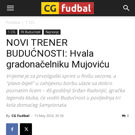
CG-
Početna
1.CFL
1.CFL
FK Budućnost
Najnovije
Fudbal
NOVI TRENER
BUDUĆNOSTI: Hvala
gradonačelniku Mujoviću
Vrijeme je za prvoligaški sprint u finišu sezone, a
“plavo-bijeli” u zahtjevnu borbu ulaze sa dobro
poznatim licem – 45-godišnji Srđan Radonjić, igračka
legenda kluba, će voditi Budućnost u posljednja tri
kola domaćeg šampionata.
By
CG Fudbal
-
15 May 2026. 20:56
0