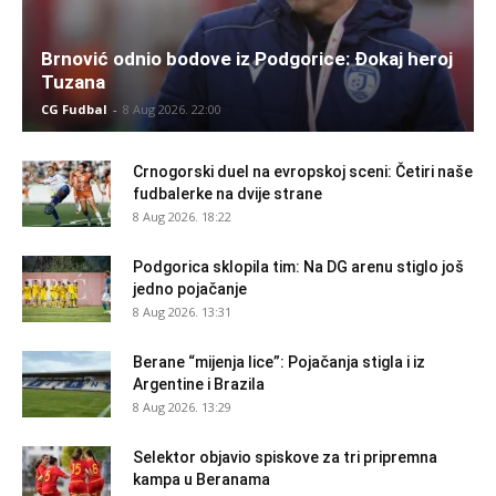
Brnović odnio bodove iz Podgorice: Đokaj heroj
Tuzana
CG Fudbal
-
8 Aug 2026. 22:00
Crnogorski duel na evropskoj sceni: Četiri naše
fudbalerke na dvije strane
8 Aug 2026. 18:22
Podgorica sklopila tim: Na DG arenu stiglo još
jedno pojačanje
8 Aug 2026. 13:31
Berane “mijenja lice”: Pojačanja stigla i iz
Argentine i Brazila
8 Aug 2026. 13:29
Selektor objavio spiskove za tri pripremna
kampa u Beranama