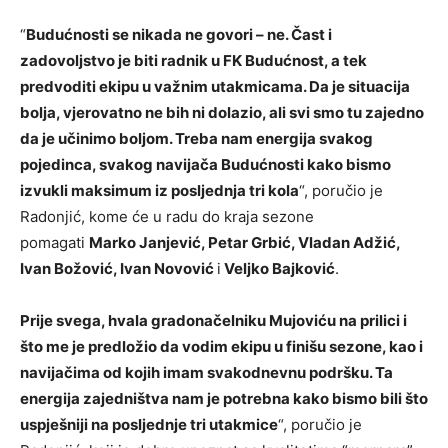
“
Budućnosti se nikada ne govori – ne. Čast i
zadovoljstvo je biti radnik u FK Budućnost, a tek
predvoditi ekipu u važnim utakmicama. Da je situacija
bolja, vjerovatno ne bih ni dolazio, ali svi smo tu zajedno
da je učinimo boljom. Treba nam energija svakog
pojedinca, svakog navijača Budućnosti kako bismo
izvukli maksimum iz posljednja tri kola
“, poručio je
Radonjić, kome će u radu do kraja sezone
pomagati
Marko Janjević, Petar Grbić, Vladan Adžić,
Ivan Božović, Ivan Novović
i
Veljko Bajković
.
Prije svega, hvala gradonačelniku Mujoviću na prilici i
što me je predložio da vodim ekipu u finišu sezone, kao i
navijačima od kojih imam svakodnevnu podršku. Ta
energija zajedništva nam je potrebna kako bismo bili što
uspješniji na posljednje tri utakmice
“, poručio je