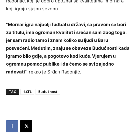
Radonjić, koji je dobro upoznat sa kvalitetima “mornara”
koji igraju sjajnu sezonu…
“
Mornar igra najbolji fudbal u državi, sa pravom se bori
za titulu, ima ogroman kvalitet i srećan sam zbog toga,
jer sam radio tamo i znam koliko su ljudi u Baru
posvećeni. Međutim, znaju se obaveze Budućnosti kada
igramo bilo gdje, a pogotovo kod kuće. Vjerujem u
ogromnu pomoć publike i da ćemo se svi zajedno
radovati
“, rekao je Srđan Radonjić.
TAG
1.CFL
Budućnost