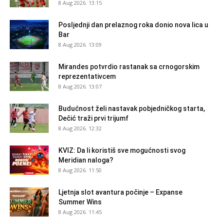
8 Aug 2026. 13:15
Posljednji dan prelaznog roka donio nova lica u
Bar
8 Aug 2026. 13:09
Mirandes potvrdio rastanak sa crnogorskim
reprezentativcem
8 Aug 2026. 13:07
Budućnost želi nastavak pobjedničkog starta,
Dečić traži prvi trijumf
8 Aug 2026. 12:32
KVIZ: Da li koristiš sve mogućnosti svog
Meridian naloga?
8 Aug 2026. 11:50
Ljetnja slot avantura počinje – Expanse
Summer Wins
8 Aug 2026. 11:45