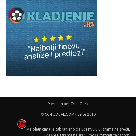
Meridian bet Crna Gora
© CG-FUDBAL.COM - Since 2010
Maloletnicima je zabranjeno da učestvuju u igrama na sreću,
učešće u igrama na sreću može izazvati zavisnost.