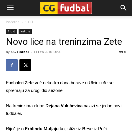
CG-
Početna
1.CFL
1.CFL
feature
Fudbal
Novo lice na treninzima Zete
By
CG Fudbal
-
11 Feb 2016. 00:00
0
Fudbaleri
Zete
već nekoliko dana borave u Ulcinju đe se
spremaju za drugi dio sezone.
Na treninzima ekipe
Dejana Vukićevića
nalazi se jedan novi
fudbaler.
Riječ je o
Erblindu Muljaju
koji stiže iz
Bese
iz Peći.