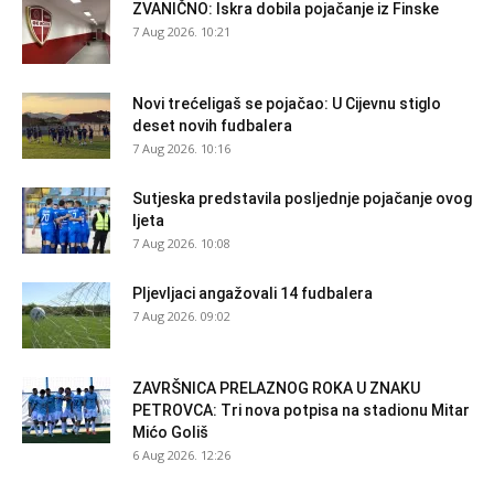
ZVANIČNO: Iskra dobila pojačanje iz Finske
7 Aug 2026. 10:21
Novi trećeligaš se pojačao: U Cijevnu stiglo
deset novih fudbalera
7 Aug 2026. 10:16
Sutjeska predstavila posljednje pojačanje ovog
ljeta
7 Aug 2026. 10:08
Pljevljaci angažovali 14 fudbalera
7 Aug 2026. 09:02
ZAVRŠNICA PRELAZNOG ROKA U ZNAKU
PETROVCA: Tri nova potpisa na stadionu Mitar
Mićo Goliš
6 Aug 2026. 12:26