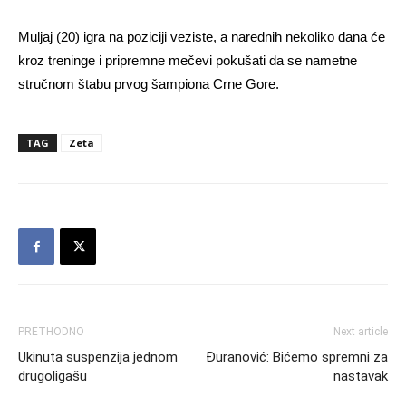
Muljaj (20) igra na poziciji veziste, a narednih nekoliko dana će
kroz treninge i pripremne mečevi pokušati da se nametne
stručnom štabu prvog šampiona Crne Gore.
TAG
Zeta
PRETHODNO
Next article
Ukinuta suspenzija jednom
Đuranović: Bićemo spremni za
drugoligašu
nastavak