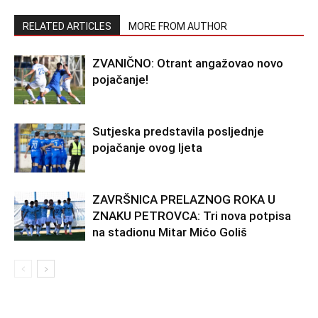
RELATED ARTICLES
MORE FROM AUTHOR
ZVANIČNO: Otrant angažovao novo
pojačanje!
Sutjeska predstavila posljednje
pojačanje ovog ljeta
ZAVRŠNICA PRELAZNOG ROKA U
ZNAKU PETROVCA: Tri nova potpisa
na stadionu Mitar Mićo Goliš