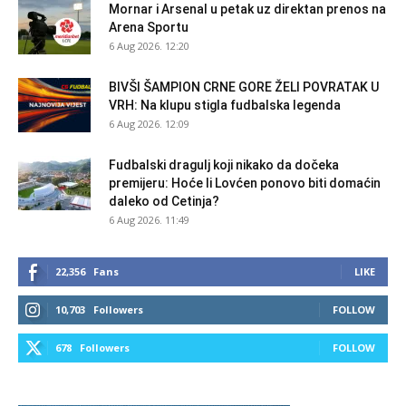
Mornar i Arsenal u petak uz direktan prenos na
Arena Sportu
6 Aug 2026. 12:20
BIVŠI ŠAMPION CRNE GORE ŽELI POVRATAK U
VRH: Na klupu stigla fudbalska legenda
6 Aug 2026. 12:09
Fudbalski dragulj koji nikako da dočeka
premijeru: Hoće li Lovćen ponovo biti domaćin
daleko od Cetinja?
6 Aug 2026. 11:49
22,356
Fans
LIKE
10,703
Followers
FOLLOW
678
Followers
FOLLOW