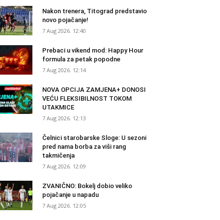
Nakon trenera, Titograd predstavio
novo pojačanje!
7 Aug 2026. 12:40
Prebaci u vikend mod: Happy Hour
formula za petak popodne
7 Aug 2026. 12:14
NOVA OPCIJA ZAMJENA+ DONOSI
VEĆU FLEKSIBILNOST TOKOM
UTAKMICE
7 Aug 2026. 12:13
Čelnici starobarske Sloge: U sezoni
pred nama borba za viši rang
takmičenja
7 Aug 2026. 12:09
ZVANIČNO: Bokelj dobio veliko
pojačanje u napadu
7 Aug 2026. 12:05