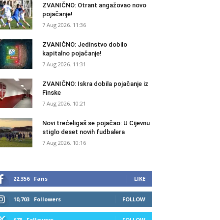
ZVANIČNO: Otrant angažovao novo
pojačanje!
7 Aug 2026. 11:36
ZVANIČNO: Jedinstvo dobilo
kapitalno pojačanje!
7 Aug 2026. 11:31
ZVANIČNO: Iskra dobila pojačanje iz
Finske
7 Aug 2026. 10:21
Novi trećeligaš se pojačao: U Cijevnu
stiglo deset novih fudbalera
7 Aug 2026. 10:16
22,356
Fans
LIKE
10,703
Followers
FOLLOW
678
Followers
FOLLOW