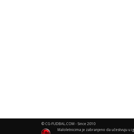
© CG-FUDBAL.COM - Since 2010
Maloletnicima je zabranjeno da učestvuju u ig