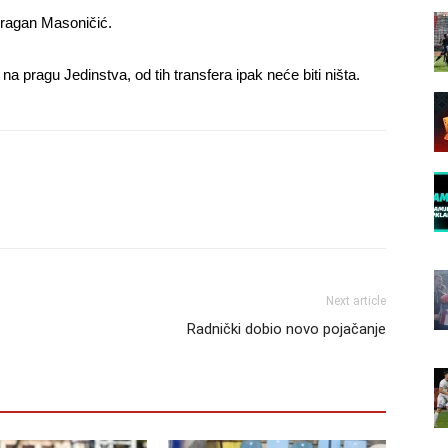
Dragan Masoničić.
a pragu Jedinstva, od tih transfera ipak neće biti ništa.
Next article
Radnički dobio novo pojačanje