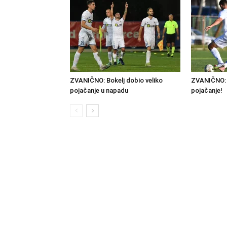
ZVANIČNO: Bokelj dobio veliko
ZVANIČNO: 
pojačanje u napadu
pojačanje!