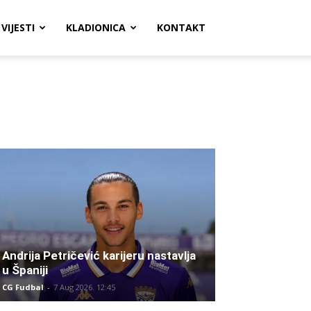
VIJESTI
KLADIONICA
KONTAKT
Andrija Petričević karijeru nastavlja
u Španiji
CG Fudbal
-
7 Aug 2026. 12:45