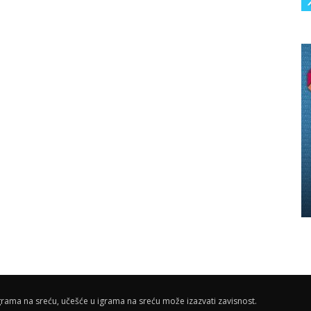
rama na sreću, učešće u igrama na sreću može izazvati zavisnost.