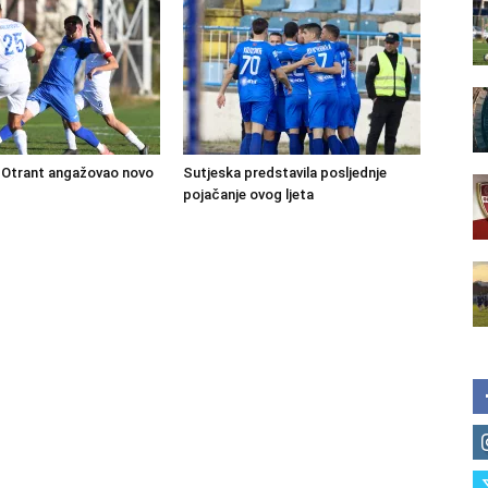
Otrant angažovao novo
Sutjeska predstavila posljednje
pojačanje ovog ljeta