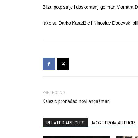
Blizu potpisa je i doskorašnji golman Mornara 
Iako su Darko Karadžić i Ninoslav Dodevski bili n
PRETHODNO
Kalezić pronašao novi angažman
RELATED ARTICLES
MORE FROM AUTHOR