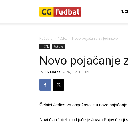
CG-
1.C
Fudbal
Početna
1.CFL
Novo pojačanje za Jedinstvo
1.CFL
feature
Novo pojačanje 
By
CG Fudbal
-
26 Jul 2016. 00:00
Čelnici Jedinstva angažovali su novo pojačanje
Novi član “bijelih” od juče je Jovan Pajović koji 