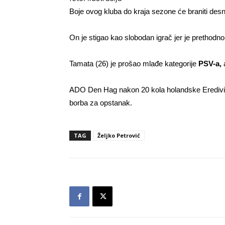
Boje ovog kluba do kraja sezone će braniti des
On je stigao kao slobodan igrač jer je prethod
Tamata (26) je prošao mlađe kategorije
PSV-a,
a
ADO Den Hag nakon 20 kola holandske Eredivisi
borba za opstanak.
TAG
Željko Petrović