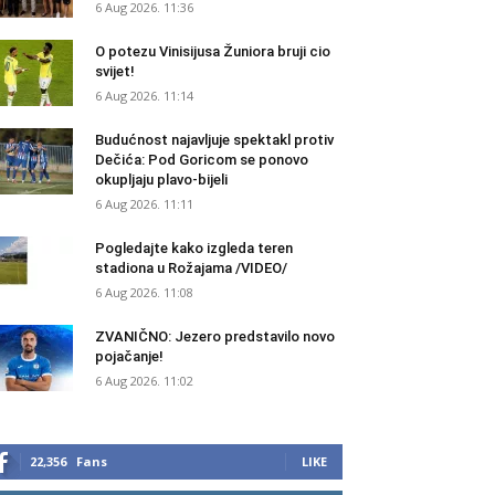
6 Aug 2026. 11:36
O potezu Vinisijusa Žuniora bruji cio
svijet!
6 Aug 2026. 11:14
Budućnost najavljuje spektakl protiv
Dečića: Pod Goricom se ponovo
okupljaju plavo-bijeli
6 Aug 2026. 11:11
Pogledajte kako izgleda teren
stadiona u Rožajama /VIDEO/
6 Aug 2026. 11:08
ZVANIČNO: Jezero predstavilo novo
pojačanje!
6 Aug 2026. 11:02
22,356
Fans
LIKE