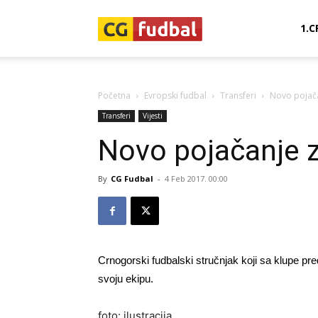
CG-
1.C
Fudbal
Početna
Evropski fudbal
Transferi
Novo pojača
Transferi
Vijesti
Novo pojačanje z
By
CG Fudbal
-
4 Feb 2017. 00:00
Crnogorski fudbalski stručnjak koji sa klupe pr
svoju ekipu.
foto: ilustracija