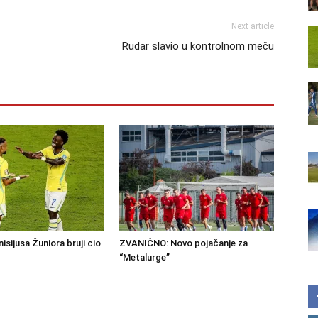
Next article
Rudar slavio u kontrolnom meču
isijusa Žuniora bruji cio
ZVANIČNO: Novo pojačanje za
“Metalurge”