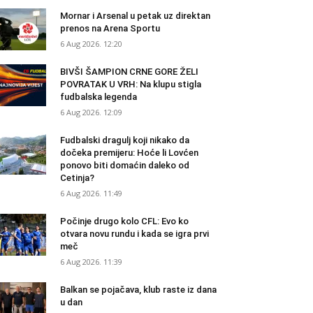
Mornar i Arsenal u petak uz direktan
prenos na Arena Sportu
6 Aug 2026. 12:20
BIVŠI ŠAMPION CRNE GORE ŽELI
POVRATAK U VRH: Na klupu stigla
fudbalska legenda
6 Aug 2026. 12:09
Fudbalski dragulj koji nikako da
dočeka premijeru: Hoće li Lovćen
ponovo biti domaćin daleko od
Cetinja?
6 Aug 2026. 11:49
Počinje drugo kolo CFL: Evo ko
otvara novu rundu i kada se igra prvi
meč
6 Aug 2026. 11:39
Balkan se pojačava, klub raste iz dana
u dan