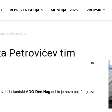
FL
REPREZENTACIJA
MUNDIJAL 2026
EVROPSKI
nje za Petrovićev tim
a Petrovićev tim
0
edvodi holandski
ADO Den Hag
dobio je novo pojačanje za