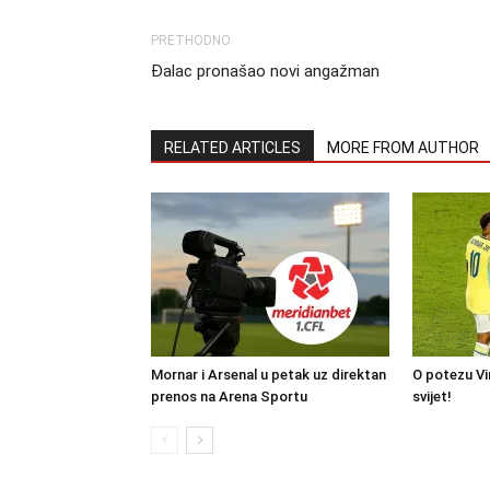
PRETHODNO
Đalac pronašao novi angažman
RELATED ARTICLES
MORE FROM AUTHOR
Mornar i Arsenal u petak uz direktan
O potezu Vin
prenos na Arena Sportu
svijet!