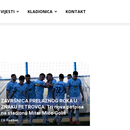
VIJESTI
KLADIONICA
KONTAKT
ZAVRŠNICA PRELAZNOG ROKA U
ZNAKU PETROVCA: Tri nova potpisa
na stadionu Mitar Mićo Goliš
CG Fudbal
-
6 Aug 2026. 12:26