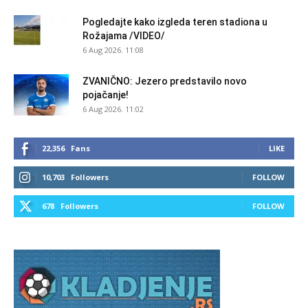
Pogledajte kako izgleda teren stadiona u
Rožajama /VIDEO/
6 Aug 2026. 11:08
ZVANIČNO: Jezero predstavilo novo
pojačanje!
6 Aug 2026. 11:02
22,356
Fans
LIKE
10,703
Followers
FOLLOW
678
Followers
FOLLOW