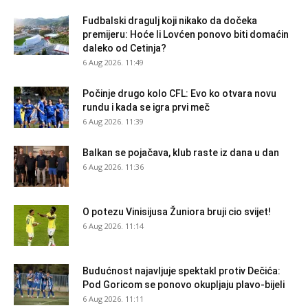
Fudbalski dragulj koji nikako da dočeka
premijeru: Hoće li Lovćen ponovo biti domaćin
daleko od Cetinja?
6 Aug 2026. 11:49
Počinje drugo kolo CFL: Evo ko otvara novu
rundu i kada se igra prvi meč
6 Aug 2026. 11:39
Balkan se pojačava, klub raste iz dana u dan
6 Aug 2026. 11:36
O potezu Vinisijusa Žuniora bruji cio svijet!
6 Aug 2026. 11:14
Budućnost najavljuje spektakl protiv Dečića:
Pod Goricom se ponovo okupljaju plavo-bijeli
6 Aug 2026. 11:11