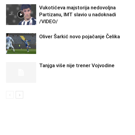
Vukotićeva majstorija nedovoljna
Partizanu, IMT slavio u nadoknadi
/VIDEO/
Oliver Šarkić novo pojačanje Čelika
Tanjga više nije trener Vojvodine