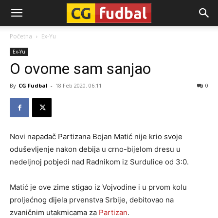
CG-
Početna
Ex-Yu
Ex-Yu
Fudbal
O ovome sam sanjao
By
CG Fudbal
-
18 Feb 2020. 06:11
0
Novi napadač Partizana Bojan Matić nije krio svoje
oduševljenje nakon debija u crno-bijelom dresu u
nedeljnoj pobjedi nad Radnikom iz Surdulice od 3:0.
Matić je ove zime stigao iz Vojvodine i u prvom kolu
proljećnog dijela prvenstva Srbije, debitovao na
zvaničnim utakmicama za
Partizan
.