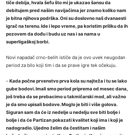
tiče debija, hvala šefu što mi je ukazao šansu da
debitujem pred našim navijačima jer znamo koliko nam
je bitna njihova podrška. Oni su doslovno naš dvanaesti
igrač na terenu. Ide i lepo vreme, pa koristim priliku da ih
pozovem da dođu i budu uz nas i sa nama u
superligaškoj borbi.
Novi napadač crno-belih ističe da je ovo uvek neugodan
period za bilo koji tim i da se prave igre tek očekuju.
–
Kada počne prvenstvo prva kola su najteža i tu se lako
gube bodovi. Imali smo period priprema od mesec dana,
još treba da se prebacimo u takmičarski mod, ali važno
je da smo upisali bodove. Moglo je biti i više golova.
Siguran sam da će iz nedelje u nedelju sve biti bolje i
bolje i da će Partizan pokazati kvalitet koji ima i koji je
nadogradio. Ujedno želim da čestitam i našim