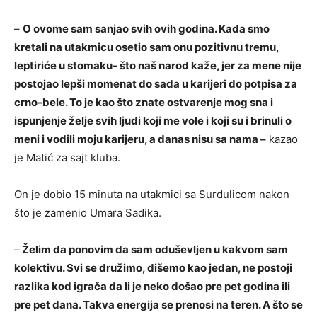
–
O ovome sam sanjao svih ovih godina. Kada smo
kretali na utakmicu osetio sam onu pozitivnu tremu,
leptiriće u stomaku- što naš narod kaže, jer za mene nije
postojao lepši momenat do sada u karijeri do potpisa za
crno-bele. To je kao što znate ostvarenje mog sna i
ispunjenje želje svih ljudi koji me vole i koji su i brinuli o
meni i vodili moju karijeru, a danas nisu sa nama –
kazao
je Matić za sajt kluba.
On je dobio 15 minuta na utakmici sa Surdulicom nakon
što je zamenio Umara Sadika.
–
Želim da ponovim da sam oduševljen u kakvom sam
kolektivu. Svi se družimo, dišemo kao jedan, ne postoji
razlika kod igrača da li je neko došao pre pet godina ili
pre pet dana. Takva energija se prenosi na teren. A što se