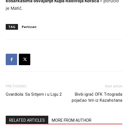
košarkašima osvajanje Kupa Radivoja Koraća –
poručio
je Matić.
TAG
Partizan
PRETHODNO
Next article
Gvardiola: Sa Sitijem i u Ligu 2
Bivši igrač OFK Titograda
pojačao tim iz Kazahstana
RELATED ARTICLES
MORE FROM AUTHOR