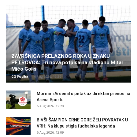
ZAVRŠNICA PRELAZNOG ROKA U ZNAKU
PETROVCA: Tri nova potpisa na stadionu Mitar
Mićo Goliš
CG Fudbal
-
6 Aug 2026. 12:26
Mornar i Arsenal u petak uz direktan prenos na
Arena Sportu
6 Aug 2026. 12:20
BIVŠI ŠAMPION CRNE GORE ŽELI POVRATAK U
VRH: Na klupu stigla fudbalska legenda
6 Aug 2026. 12:09