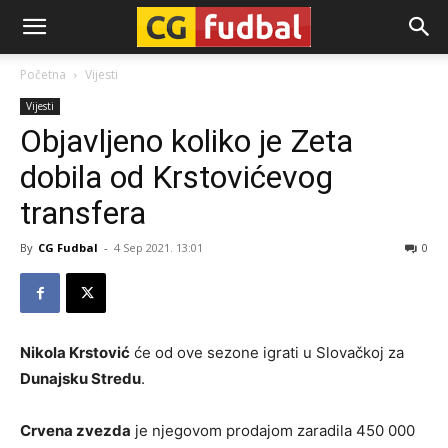
CG-
Početna
Vijesti
Vijesti
Fudbal
Objavljeno koliko je Zeta
dobila od Krstovićevog
transfera
By
CG Fudbal
-
4 Sep 2021. 13:01
0
Nikola Krstović
će od ove sezone igrati u Slovačkoj za
Dunajsku Stredu
.
Crvena zvezda
je njegovom prodajom zaradila 450 000