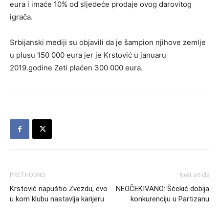
eura i imaće 10% od sljedeće prodaje ovog darovitog
igrača.
Srbijanski mediji su objavili da je šampion njihove zemlje
u plusu 150 000 eura jer je Krstović u januaru
2019.godine Zeti plaćen 300 000 eura.
PRETHODNO
Next article
Krstović napuštio Zvezdu, evo
NEOČEKIVANO: Šćekić dobija
u kom klubu nastavlja karijeru
konkurenciju u Partizanu