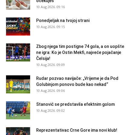
očekuješ
10 Aug 2026. 09:16
Ponedjeljak na tvojoj strani
10 Aug 2026. 09:15
Zbog njega tim postigne 74 gola, a on uopšte
ne igra: Ko je Ostin Mekfi, najveće pojačanje
Čelsija!
10 Aug 2026. 09:09
Rudar pozvao navijače: „Vrijeme je da Pod
Golubinjom ponovo bude kao nekad“
10 Aug 2026. 09:06
Stanović se predstavila efektnim golom
10 Aug 2026. 09:02
Reprezentativac Crne Gore ima novi klub!