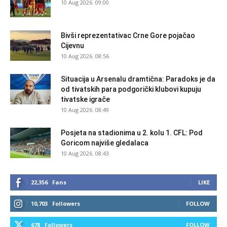
10 Aug 2026. 09:00
Bivši reprezentativac Crne Gore pojačao
Cijevnu
10 Aug 2026. 08:56
Situacija u Arsenalu dramtična: Paradoks je da
od tivatskih para podgorički klubovi kupuju
tivatske igrače
10 Aug 2026. 08:49
Posjeta na stadionima u 2. kolu 1. CFL: Pod
Goricom najviše gledalaca
10 Aug 2026. 08:43
22,356
Fans
LIKE
10,703
Followers
FOLLOW
678
Followers
FOLLOW