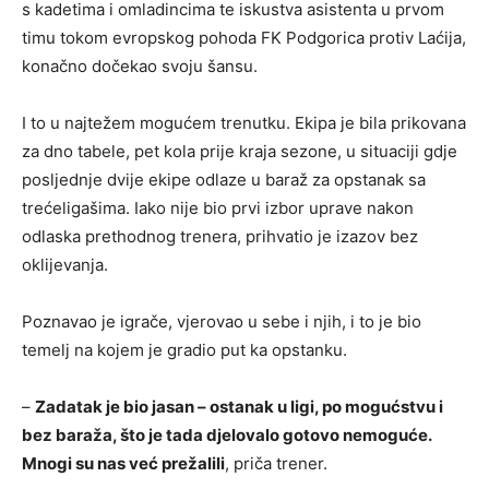
s kadetima i omladincima te iskustva asistenta u prvom
timu tokom evropskog pohoda FK Podgorica protiv Laćija,
konačno dočekao svoju šansu.
I to u najtežem mogućem trenutku. Ekipa je bila prikovana
za dno tabele, pet kola prije kraja sezone, u situaciji gdje
posljednje dvije ekipe odlaze u baraž za opstanak sa
trećeligašima. Iako nije bio prvi izbor uprave nakon
odlaska prethodnog trenera, prihvatio je izazov bez
oklijevanja.
Poznavao je igrače, vjerovao u sebe i njih, i to je bio
temelj na kojem je gradio put ka opstanku.
–
Zadatak je bio jasan – ostanak u ligi, po mogućstvu i
bez baraža, što je tada djelovalo gotovo nemoguće.
Mnogi su nas već prežalili
, priča trener.