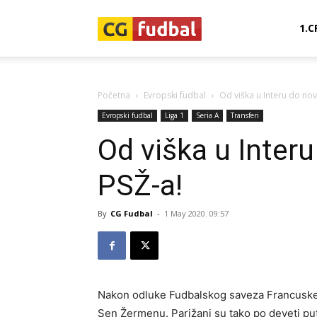
CG-
1.C
Fudbal
Početna
Evropski fudbal
Od viška u Interu do nov
Evropski fudbal
Liga 1
Seria A
Transferi
Od viška u Interu
PSŽ-a!
By
CG Fudbal
-
1 May 2020. 09:57
Nakon odluke Fudbalskog saveza Francuske o 
Sen Žermenu. Parižani su tako po deveti put u