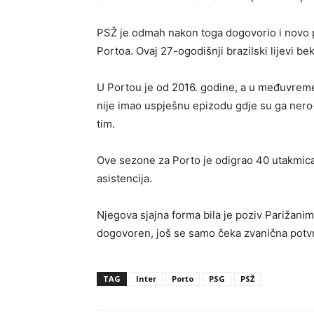
PSŽ je odmah nakon toga dogovorio i novo po
Portoa. Ovaj 27-ogodišnji brazilski lijevi b
U Portou je od 2016. godine, a u međuvreme
nije imao uspješnu epizodu gdje su ga nero-
tim.
Ove sezone za Porto je odigrao 40 utakmica 
asistencija.
Njegova sjajna forma bila je poziv Parižani
dogovoren, još se samo čeka zvanična potv
TAG
Inter
Porto
PSG
PSŽ