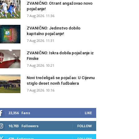
ZVANIČNO: Otrant angažovao novo
pojačanje!
7 Aug 2026. 11:36
ZVANIČNO: Jedinstvo dobilo
kapitalno pojačanje!
7 Aug 2026. 11:31
ZVANIČNO: Iskra dobila pojačanje iz
Finske
7 Aug 2026. 10:21
Novi trećeligaš se pojačao: U Cijevnu
stiglo deset novih fudbalera
7 Aug 2026. 10:16
22,356
Fans
LIKE
10,703
Followers
FOLLOW
678
Followers
FOLLOW