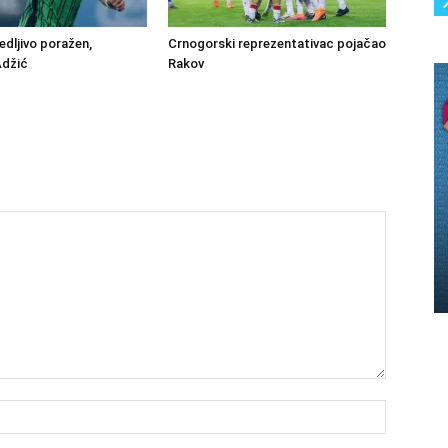
edljivo poražen,
Crnogorski reprezentativac pojačao
Adžić
Rakov