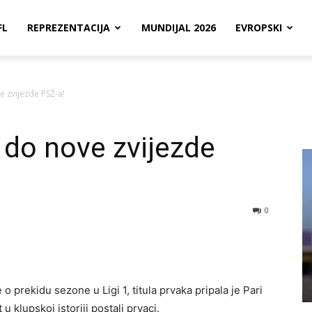
FL
REPREZENTACIJA
MUNDIJAL 2026
EVROPSKI
e zvijezde PSŽ-a!
 do nove zvijezde
0
prekidu sezone u Ligi 1, titula prvaka pripala je Pari
 klupskoj istoriji postali prvaci.