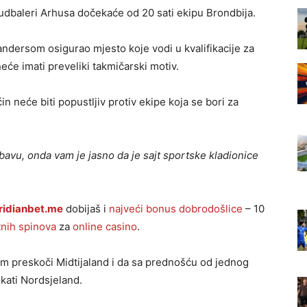
fudbaleri Arhusa dočekaće od 20 sati ekipu Brondbija.
dersom osigurao mjesto koje vodi u kvalifikacije za
eće imati preveliki takmičarski motiv.
n neće biti popustljiv protiv ekipe koja se bori za
avu, onda vam je jasno da je sajt sportske kladionice
ridianbet.me
dobijaš i
najveći bonus dobrodošlice
– 10
nih spinova
za
online casino
.
 preskoči Midtijaland i da sa prednošću od jednog
kati Nordsjeland.