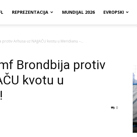
FL
REPREZENTACIJA
MUNDIJAL 2026
EVROPSKI
a protiv Arhusa uz NAJJAČU kvotu u Meridianu –...
umf Brondbija protiv
AČU kvotu u
!
0