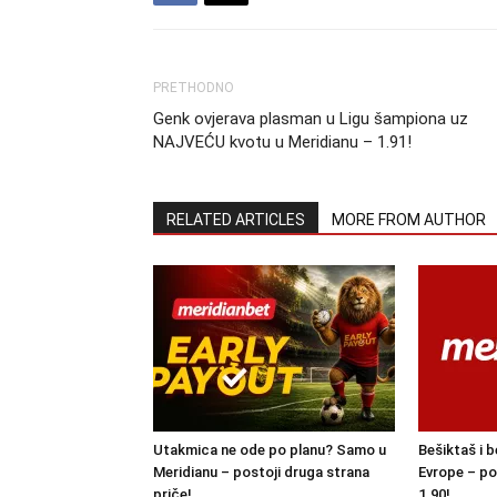
PRETHODNO
Genk ovjerava plasman u Ligu šampiona uz
NAJVEĆU kvotu u Meridianu – 1.91!
RELATED ARTICLES
MORE FROM AUTHOR
Utakmica ne ode po planu? Samo u
Bešiktaš i b
Meridianu – postoji druga strana
Evrope – po
priče!
1.90!