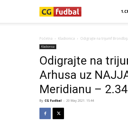
CG-
1.C
Fudbal
Početna
Kladionica
Odigrajte na trijumf Brondbij
Kladionica
Odigrajte na trij
Arhusa uz NAJJ
Meridianu – 2.34
By
CG Fudbal
-
20 May 2021. 15:44