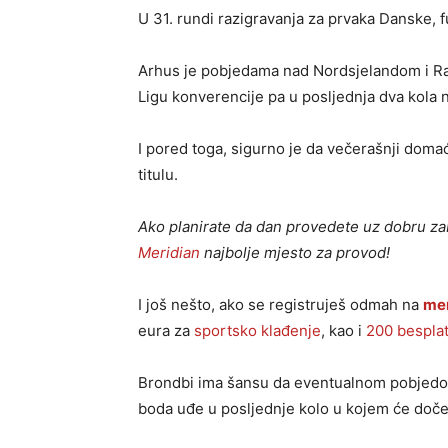
U 31. rundi razigravanja za prvaka Danske, 
Arhus je pobjedama nad Nordsjelandom i Ran
Ligu konverencije pa u posljednja dva kola n
I pored toga, sigurno je da večerašnji domaći
titulu.
Ako planirate da dan provedete uz dobru zab
Meridian
najbolje mjesto za provod!
I još nešto, ako se registruješ odmah na
me
eura za
sportsko klađenje
, kao i
200 besplat
Brondbi ima šansu da eventualnom pobjedom
boda uđe u posljednje kolo u kojem će doče