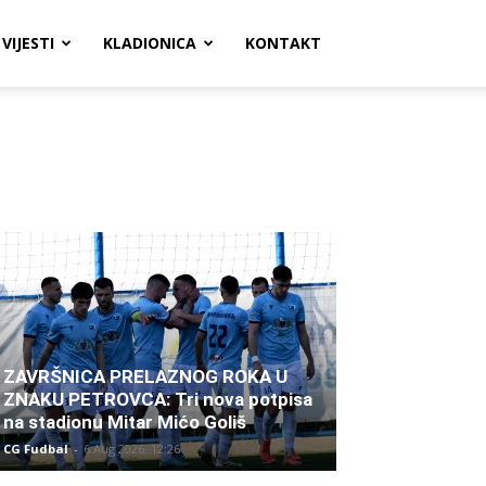
VIJESTI
KLADIONICA
KONTAKT
ZAVRŠNICA PRELAZNOG ROKA U
ZNAKU PETROVCA: Tri nova potpisa
na stadionu Mitar Mićo Goliš
CG Fudbal
-
6 Aug 2026. 12:26