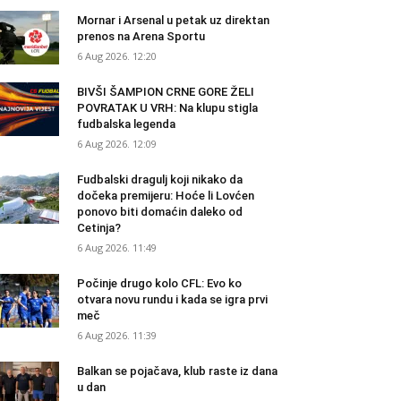
Mornar i Arsenal u petak uz direktan
prenos na Arena Sportu
6 Aug 2026. 12:20
BIVŠI ŠAMPION CRNE GORE ŽELI
POVRATAK U VRH: Na klupu stigla
fudbalska legenda
6 Aug 2026. 12:09
Fudbalski dragulj koji nikako da
dočeka premijeru: Hoće li Lovćen
ponovo biti domaćin daleko od
Cetinja?
6 Aug 2026. 11:49
Počinje drugo kolo CFL: Evo ko
otvara novu rundu i kada se igra prvi
meč
6 Aug 2026. 11:39
Balkan se pojačava, klub raste iz dana
u dan