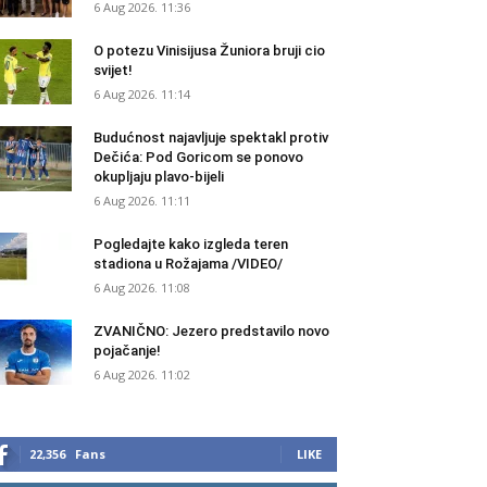
6 Aug 2026. 11:36
O potezu Vinisijusa Žuniora bruji cio
svijet!
6 Aug 2026. 11:14
Budućnost najavljuje spektakl protiv
Dečića: Pod Goricom se ponovo
okupljaju plavo-bijeli
6 Aug 2026. 11:11
Pogledajte kako izgleda teren
stadiona u Rožajama /VIDEO/
6 Aug 2026. 11:08
ZVANIČNO: Jezero predstavilo novo
pojačanje!
6 Aug 2026. 11:02
22,356
Fans
LIKE