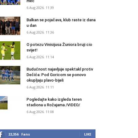
meč
6 Aug 2026. 11:39
Balkan se pojačava, klub raste iz dana
u dan
6 Aug 2026. 11:36
O potezu Vinisijusa Žuniora bruji cio
svijet!
6 Aug 2026. 11:14
Budućnost najavljuje spektakl protiv
Dečića: Pod Goricom se ponovo
okupljaju plavo-bijeli
6 Aug 2026. 11:11
Pogledajte kako izgleda teren
stadiona u Rožajama /VIDEO/
6 Aug 2026. 11:08
22,356
Fans
LIKE