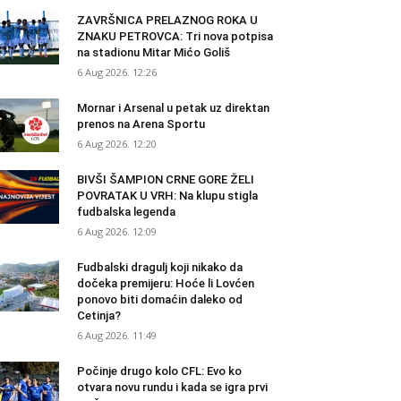
ZAVRŠNICA PRELAZNOG ROKA U
ZNAKU PETROVCA: Tri nova potpisa
na stadionu Mitar Mićo Goliš
6 Aug 2026. 12:26
Mornar i Arsenal u petak uz direktan
prenos na Arena Sportu
6 Aug 2026. 12:20
BIVŠI ŠAMPION CRNE GORE ŽELI
POVRATAK U VRH: Na klupu stigla
fudbalska legenda
6 Aug 2026. 12:09
Fudbalski dragulj koji nikako da
dočeka premijeru: Hoće li Lovćen
ponovo biti domaćin daleko od
Cetinja?
6 Aug 2026. 11:49
Počinje drugo kolo CFL: Evo ko
otvara novu rundu i kada se igra prvi