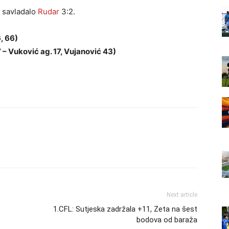
o savladalo
Rudar
3:2.
, 66)
– Vuković ag. 17, Vujanović 43)
Next article
1.CFL: Sutjeska zadržala +11, Zeta na šest
bodova od baraža