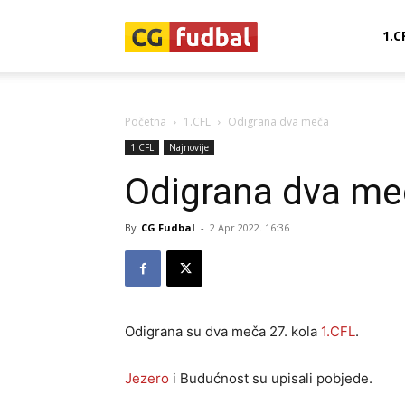
CG-
1.C
Fudbal
Početna
1.CFL
Odigrana dva meča
1.CFL
Najnovije
Odigrana dva me
By
CG Fudbal
-
2 Apr 2022. 16:36
Odigrana su dva meča 27. kola
1.CFL
.
Jezero
i Budućnost su upisali pobjede.