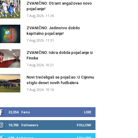
ZVANIČNO: Otrant angažovao novo
pojačanje!
7 Aug 2026. 11:36
ZVANIČNO: Jedinstvo dobilo
kapitalno pojačanje!
7 Aug 2026. 11:31
ZVANIČNO: Iskra dobila pojačanje iz
Finske
7 Aug 2026. 10:21
Novi trećeligaš se pojačao: U Cijevnu
stiglo deset novih fudbalera
7 Aug 2026. 10:16
22,356
Fans
LIKE
10,703
Followers
FOLLOW
678
Followers
FOLLOW