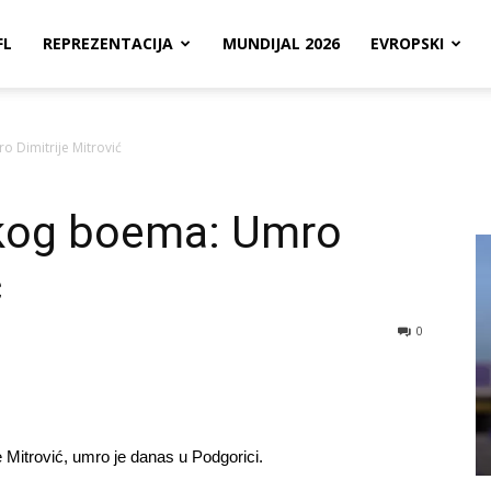
FL
REPREZENTACIJA
MUNDIJAL 2026
EVROPSKI
 Dimitrije Mitrović
skog boema: Umro
ć
0
e Mitrović, umro je danas u Podgorici.