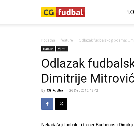
CG-
1.C
Fudbal
Početna
feature
Odlazak fudbalskog boema: Umro
feature
Vijesti
Odlazak fudbal
Dimitrije Mitrovi
By
CG Fudbal
-
26 Dec 2016. 18:42
Nekadašnji fudbaler i trener Budućnosti Dimitrij