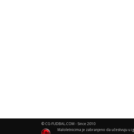
© CG-FUDBAL.COM - Since 2010
Maloletnicima je zabranjeno da učestvuju u ig