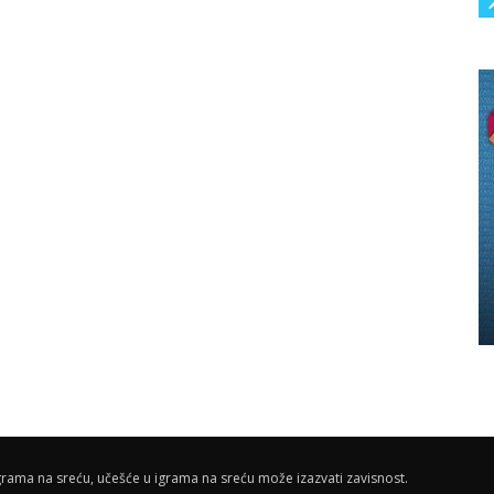
rama na sreću, učešće u igrama na sreću može izazvati zavisnost.