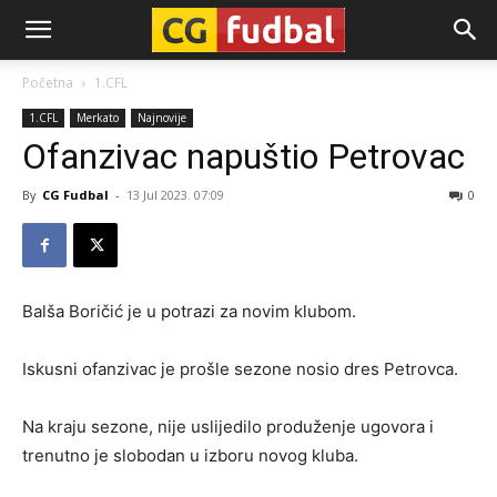
CG-
Početna
1.CFL
1.CFL
Merkato
Najnovije
Fudbal
Ofanzivac napuštio Petrovac
By
CG Fudbal
-
13 Jul 2023. 07:09
0
Balša Boričić je u potrazi za novim klubom.
Iskusni ofanzivac je prošle sezone nosio dres Petrovca.
Na kraju sezone, nije uslijedilo produženje ugovora i
trenutno je slobodan u izboru novog kluba.