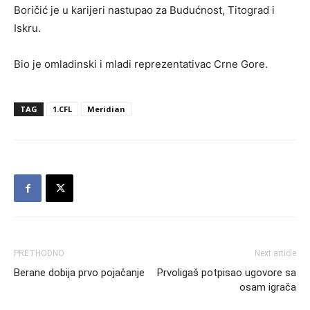
Boričić je u karijeri nastupao za Budućnost, Titograd i
Iskru.
Bio je omladinski i mladi reprezentativac Crne Gore.
TAG
1.CFL
Meridian
PRETHODNO
Next article
Berane dobija prvo pojačanje
Prvoligaš potpisao ugovore sa
osam igrača