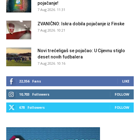
pojačanje!
7 Aug 2026. 11:31
ZVANIČNO: Iskra dobila pojačanje iz Finske
7 Aug 2026. 10:21
Novi trećeligaš se pojačao: U Cijevnu stiglo
deset novih fudbalera
7 Aug 2026. 10:16
22,356
Fans
LIKE
10,703
Followers
FOLLOW
678
Followers
FOLLOW