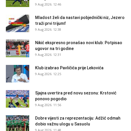
9 Aug 2026. 12:46
Mladost želi da nastavi pobjednički niz, Jezero
traži prvi trijumf
9 Aug 2026. 12:38
Nikić ekspresno pronašao novi klub: Potpisao
ugovor na tri godine
9 Aug 2026. 12:31
Klub izabrao Pavličića prije Lekovića
9 Aug 2026. 12:25
Sjajna uvertira pred novu sezonu: Krstović
ponovo pogodio
9 Aug 2026. 11:56
Dobre vijesti za reprezentaciju: Adžić odmah
dobio važnu ulogu u Sasuolu
9 Aug 2026. 11:48