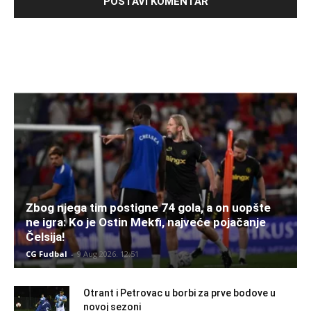
Zbog njega tim postigne 74 gola, a on uopšte
ne igra: Ko je Ostin Mekfi, najveće pojačanje
Čelsija!
CG Fudbal
-
9 Aug 2026. 12:51
Otrant i Petrovac u borbi za prve bodove u
novoj sezoni