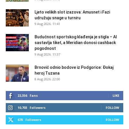
Ljeto velikih slot izazova: Amusnet i Fazi
udružuju snage u turniru
9 Aug 2026. 11:41
Budućnost sportskog klađenja je stigla – AI
sastavlja tiket, a Meridian donosi cashback
pogodnost
9 Aug 2026. 11:37
Brnović odnio bodove iz Podgorice: Đokaj
heroj Tuzana
8 Aug 2026. 22:00
22,356
Fans
LIKE
10,703
Followers
FOLLOW
678
Followers
FOLLOW