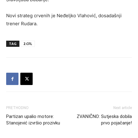
Novi strateg crvenih je Neđeljko Vlahović, dosadašnji
trener Rudara.
TAG
2.CFL
PRETHODNO
Next article
Partizan upalio motore:
ZVANIČNO: Sutjeska dobila
Stanojević izvršio prozivku
prvo pojačanje!