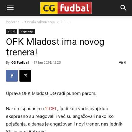
CG-
Početna
Ostala takmičenja
2.CFL
2.CFL
Najnovije
Fudbal
OFK Mladost ima novog
trenera!
By
CG Fudbal
-
17 Jun 2024. 12:25
0
Uprava OFK Mladost DG radi punom parom.
Nakon ispadanja u
2.CFL
, ljudi koji vode ovaj klub
ekspresno su reagovali i već su angažovali nekoliko
pojačanja, a danas je angažovan i novi trener, nasljednik
Slavoljuba Bubanje.