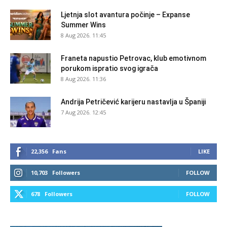
Ljetnja slot avantura počinje – Expanse
Summer Wins
8 Aug 2026. 11:45
Franeta napustio Petrovac, klub emotivnom
porukom ispratio svog igrača
8 Aug 2026. 11:36
Andrija Petričević karijeru nastavlja u Španiji
7 Aug 2026. 12:45
22,356
Fans
LIKE
10,703
Followers
FOLLOW
678
Followers
FOLLOW