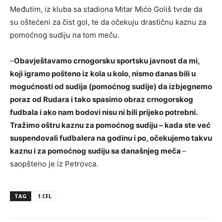
Međutim, iz kluba sa stadiona Mitar Mićo Goliš tvrde da
su oštećeni za čist gol, te da očekuju drastičnu kaznu za
pomoćnog sudiju na tom meču.
–
Obavještavamo crnogorsku sportsku javnost da mi,
koji igramo pošteno iz kola u kolo, nismo danas bili u
mogućnosti od sudija (pomoćnog sudije) da izbjegnemo
poraz od Rudara i tako spasimo obraz crnogorskog
fudbala i ako nam bodovi nisu ni bili prijeko potrebni.
Tražimo oštru kaznu za pomoćnog sudiju – kada ste već
suspendovali fudbalera na godinu i po, očekujemo takvu
kaznu i za pomoćnog sudiju sa današnjeg meča
–
saopšteno je iz Petrovca.
TAG
1.CFL