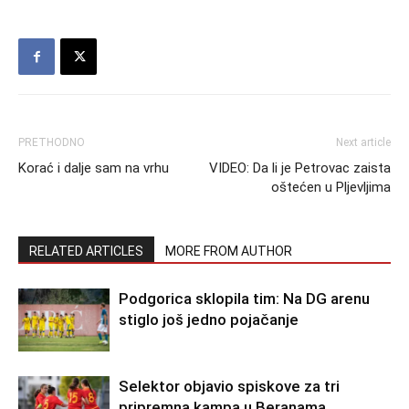
PRETHODNO
Next article
Korać i dalje sam na vrhu
VIDEO: Da li je Petrovac zaista
oštećen u Pljevljima
RELATED ARTICLES
MORE FROM AUTHOR
Podgorica sklopila tim: Na DG arenu
stiglo još jedno pojačanje
Selektor objavio spiskove za tri
pripremna kampa u Beranama