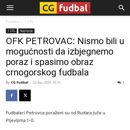
CG-
Početna
1.CFL
1.CFL
Najnovije
Fudbal
OFK PETROVAC: Nismo bili u
mogućnosti da izbjegnemo
poraz i spasimo obraz
crnogorskog fudbala
By
CG Fudbal
-
22 Apr 2024. 10:35
1
Fudbaleri Petrovca poraženi su od Rudara juče u
Pljevljima 1-0.