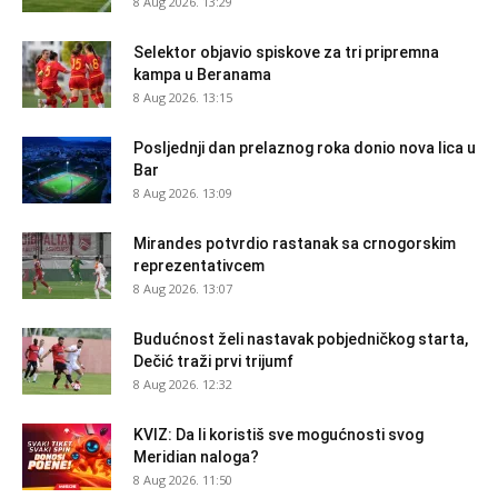
8 Aug 2026. 13:29
Selektor objavio spiskove za tri pripremna
kampa u Beranama
8 Aug 2026. 13:15
Posljednji dan prelaznog roka donio nova lica u
Bar
8 Aug 2026. 13:09
Mirandes potvrdio rastanak sa crnogorskim
reprezentativcem
8 Aug 2026. 13:07
Budućnost želi nastavak pobjedničkog starta,
Dečić traži prvi trijumf
8 Aug 2026. 12:32
KVIZ: Da li koristiš sve mogućnosti svog
Meridian naloga?
8 Aug 2026. 11:50