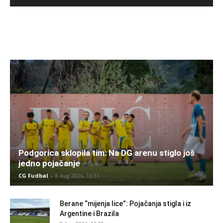
Podgorica sklopila tim: Na DG arenu stiglo još
jedno pojačanje
CG Fudbal
-
8 Aug 2026. 13:31
Berane “mijenja lice”: Pojačanja stigla i iz
Argentine i Brazila