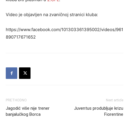
Video je objavljen na zvaničnoj stranici kluba:
https://www.facebook.com/101303361395002/videos/961
890717671652
PRETHODNO
Next article
Jagodić više nije trener
Juventus produbljuje krizu
banjalučkog Borca
Fiorentine