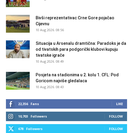
Bivši reprezentativac Crne Gore pojačao
Cijevnu
10 Aug 2026. 08:56
Situacija u Arsenalu dramtična: Paradoks je da
od tivatskih para podgorički klubovi kupuju
tivatske igrače
10 Aug 2026. 08:49
Posjeta na stadionima u 2. kolu 1. CFL: Pod
Goricom najviše gledalaca
10 Aug 2026. 08:43
22,356
Fans
LIKE
10,703
Followers
FOLLOW
678
Followers
FOLLOW