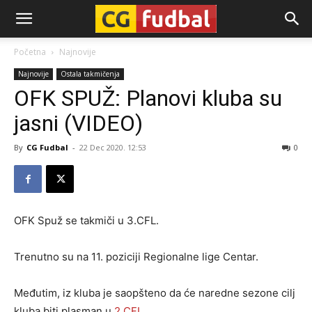
CG-
Početna
Najnovije
Najnovije
Ostala takmičenja
Fudbal
OFK SPUŽ: Planovi kluba su
jasni (VIDEO)
By
CG Fudbal
-
22 Dec 2020. 12:53
0
OFK Spuž se takmiči u 3.CFL.
Trenutno su na 11. poziciji Regionalne lige Centar.
Međutim, iz kluba je saopšteno da će naredne sezone cilj
kluba biti plasman u
2.CFL
.